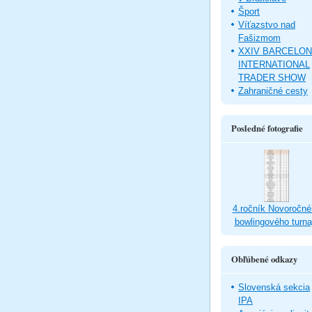
Šport
Víťazstvo nad
Fašizmom
XXIV BARCELO
INTERNATIONAL
TRADER SHOW
Zahraničné cesty
Posledné fotografie
4.ročník Novoročné
bowlingového turna
Obľúbené odkazy
Slovenská sekcia
IPA