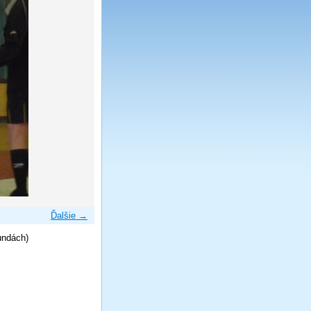
Ďalšie →
undách)