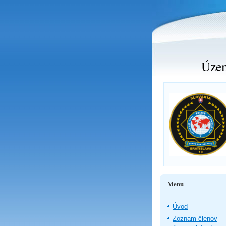
Územ
Menu
Úvod
Zoznam členov