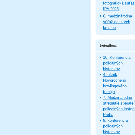
fotografická súťaž
IPA 2026
6. medzinárodná
súťaž detských
kresieb
Fotoalbum
10. Konferencia
policajných
historikov
4.ročník
Novoročného
bowlingového
turnaja
7. Medzinárodné
stretnutie zberate
policajných insígni
Praha
9. konferencia
policajných
historikov