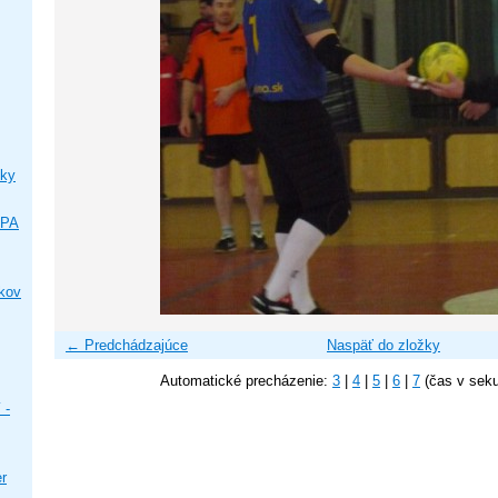
ky
IPA
ikov
← Predchádzajúce
Naspäť do zložky
Automatické precházenie:
3
|
4
|
5
|
6
|
7
(čas v sek
 -
er