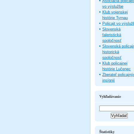
Asociácia policajt
vo výslužbe
Klub vojenskej
histórie Tyrnau
Policajt vo výsluž
Slovenská
faleristická
spoločnosť
Slovenská policaj
historická
spoločnosť
Klub policajnej
histórie Lučenec
Zberateľ policajný
insígnií
Vyhľadávanie
Štatistiky