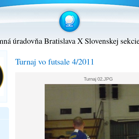
ná úradovňa Bratislava X Slovenskej sekci
Turnaj vo futsale 4/2011
Turnaj 02.JPG