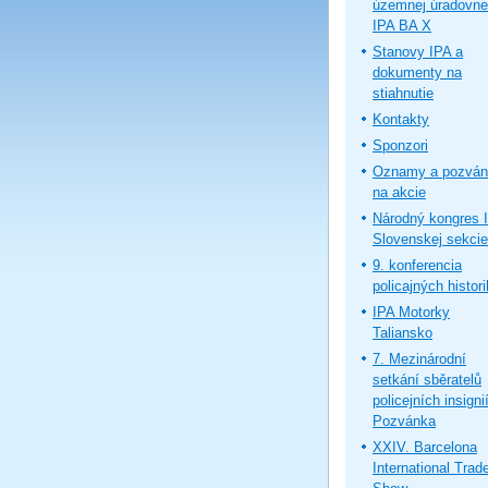
územnej úradovne
IPA BA X
Stanovy IPA a
dokumenty na
stiahnutie
Kontakty
Sponzori
Oznamy a pozván
na akcie
Národný kongres 
Slovenskej sekcie
9. konferencia
policajných histor
IPA Motorky
Taliansko
7. Mezinárodní
setkání sběratelů
policejních insignií
Pozvánka
XXIV. Barcelona
International Trad