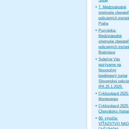
Show
7. Medzinárodné
stretnutie zberate
policajných insígni
Praha
Pozvánka:
Medzinárodné
stretnutie zberate
policajných insígni
Bratislave
Srdečne Vás
pozývame na
Novoročný
bowlingový turnaj
Slovenskej sekcie
IPA 25.1.2025.
Cyklozájazd 2025 
Montenegro
Cyklozájazd 2025 
Chorvátsko /Istria
80. výročie:
VÍŤAZSTVO NAD