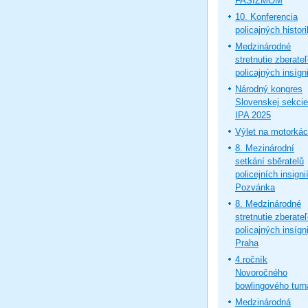
FAŠIZMOM
10. Konferencia
policajných histor
Medzinárodné
stretnutie zberate
policajných insígni
Národný kongres
Slovenskej sekcie
IPA 2025
Výlet na motorká
8. Mezinárodní
setkání sběratelů
policejních insignií
Pozvánka
8. Medzinárodné
stretnutie zberate
policajných insígni
Praha
4.ročník
Novoročného
bowlingového turn
Medzinárodná