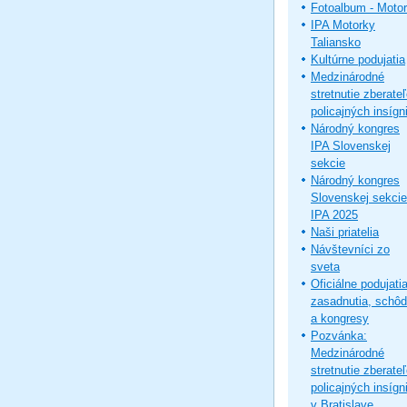
Fotoalbum - Moto
IPA Motorky
Taliansko
Kultúrne podujatia
Medzinárodné
stretnutie zberate
policajných insígni
Národný kongres
IPA Slovenskej
sekcie
Národný kongres
Slovenskej sekcie
IPA 2025
Naši priatelia
Návštevníci zo
sveta
Oficiálne podujatia
zasadnutia, schô
a kongresy
Pozvánka:
Medzinárodné
stretnutie zberate
policajných insígni
v Bratislave