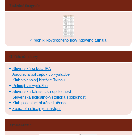
Posledné fotografie
4.ročník Novoročného bowlingového turnaja
Obľúbené odkazy
Slovenská sekcia IPA
Asociácia policajtov vo výslužbe
Klub vojenskej histórie Tyrnau
Policajt vo výslužbe
Slovenská faleristická spoločnosť
Slovenská policajno-historická spoločnosť
Klub policajnej histórie Lučenec
Zberateľ policajných insígnií
Vyhľadávanie