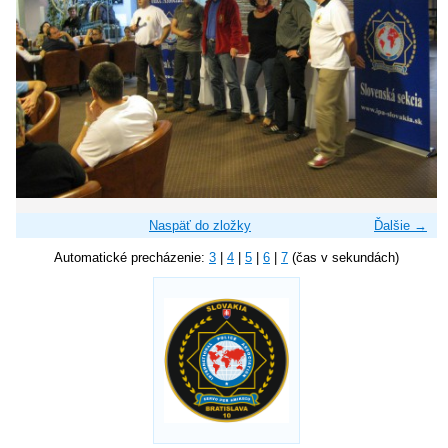
Naspäť do zložky
Ďalšie →
Automatické precházenie:
3
|
4
|
5
|
6
|
7
(čas v sekundách)