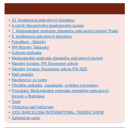
Fotoalbum
10. Konferencia policajných historikov
4.ročník Novoročného bowlingového turnaja
7. Medzinárodné stretnutie zberateľov policajných insígnií Praha
9. konferencia policajných historikov
Fotoalbum - Motorky
IPA Motorky Taliansko
Kultúrne podujatia
Medzinárodné stretnutie zberateľov policajných insígnií
Národný kongres IPA Slovenskej sekcie
Národný kongres Slovenskej sekcie IPA 2025
Naši priatelia
Návštevníci zo sveta
Oficiálne podujatia, zasadnutia, schôdze a kongresy
Pozvánka: Medzinárodné stretnutie zberateľov policajných
insígnií v Bratislave
Šport
Víťazstvo nad Fašizmom
XXIV BARCELONA INTERNATIONAL TRADER SHOW
Zahraničné cesty