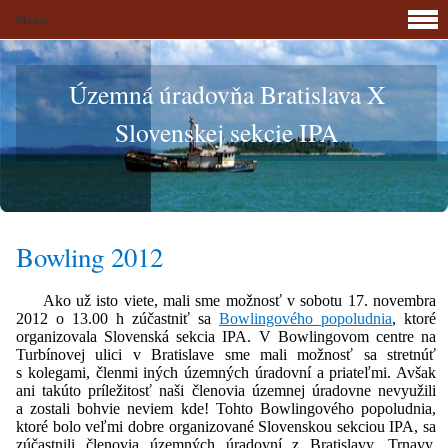
Menu
Územná úradovňa Bratislava X
Slovenskej sekcie IPA
Bowling 2012
Ako už isto viete, mali sme možnosť v sobotu 17. novembra
2012 o 13.00 h zúčastniť sa
Bowlingového popoludnia
, ktoré
organizovala Slovenská sekcia IPA. V Bowlingovom centre na
Turbínovej ulici v Bratislave sme mali možnosť sa stretnúť
s kolegami, členmi iných územných úradovní a priateľmi. Avšak
ani takúto príležitosť naši členovia územnej úradovne nevyužili
a zostali bohvie neviem kde! Tohto Bowlingového popoludnia,
ktoré bolo veľmi dobre organizované Slovenskou sekciou IPA, sa
zúčastnili členovia územných úradovní z Bratislavy, Trnavy,