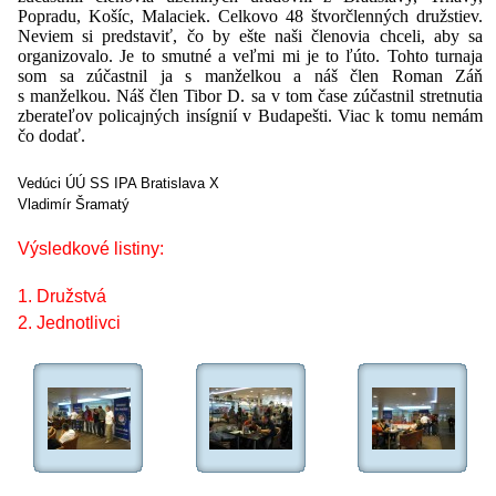
Popradu, Košíc, Malaciek. Celkovo 48 štvorčlenných družstiev.
Neviem si predstaviť, čo by ešte naši členovia chceli, aby sa
organizovalo. Je to smutné a veľmi mi je to ľúto. Tohto turnaja
som sa zúčastnil ja s manželkou a náš člen Roman Záň
s manželkou. Náš člen Tibor D. sa v tom čase zúčastnil stretnutia
zberateľov policajných insígnií v Budapešti. Viac k tomu nemám
čo dodať.
Vedúci ÚÚ SS IPA Bratislava X
Vladimír Šramatý
Výsledkové listiny:
1. Družstvá
2. Jednotlivci