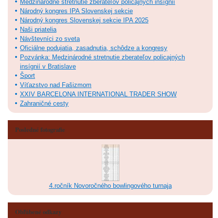
Medzinárodné stretnutie zberateľov policajných insígnií
Národný kongres IPA Slovenskej sekcie
Národný kongres Slovenskej sekcie IPA 2025
Naši priatelia
Návštevníci zo sveta
Oficiálne podujatia, zasadnutia, schôdze a kongresy
Pozvánka: Medzinárodné stretnutie zberateľov policajných
insígnií v Bratislave
Šport
Víťazstvo nad Fašizmom
XXIV BARCELONA INTERNATIONAL TRADER SHOW
Zahraničné cesty
Posledné fotografie
4.ročník Novoročného bowlingového turnaja
Obľúbené odkazy