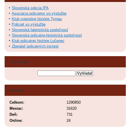
Slovenská sekcia IPA
Asociácia policajtov vo výslužbe
Klub vojenskej histórie Tyrnau
Policajt vo výslužbe
Slovenská faleristická spoločnosť
Slovenská policajno-historická spoločnosť
Klub policajnej histórie Lučenec
Zberateľ policajných insígnií
Vyhľadávanie
Štatistiky
Celkom:
1290850
Mesiac:
31620
Deň:
731
Online:
24