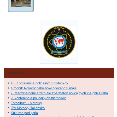
Fotoalbum
10. Konferencia policajných historikov
4.ročník Novoročného bowlingového turnaja
7. Medzinárodné stretnutie zberateľov policajných insígnií Praha
9. konferencia policajných historikov
Fotoalbum - Motorky
IPA Motorky Taliansko
Kultúrne podujatia