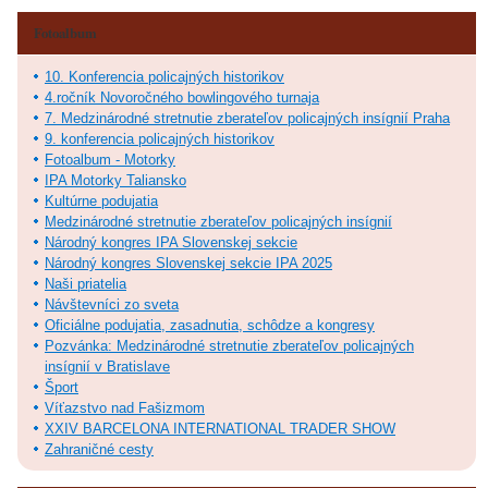
Fotoalbum
10. Konferencia policajných historikov
4.ročník Novoročného bowlingového turnaja
7. Medzinárodné stretnutie zberateľov policajných insígnií Praha
9. konferencia policajných historikov
Fotoalbum - Motorky
IPA Motorky Taliansko
Kultúrne podujatia
Medzinárodné stretnutie zberateľov policajných insígnií
Národný kongres IPA Slovenskej sekcie
Národný kongres Slovenskej sekcie IPA 2025
Naši priatelia
Návštevníci zo sveta
Oficiálne podujatia, zasadnutia, schôdze a kongresy
Pozvánka: Medzinárodné stretnutie zberateľov policajných
insígnií v Bratislave
Šport
Víťazstvo nad Fašizmom
XXIV BARCELONA INTERNATIONAL TRADER SHOW
Zahraničné cesty