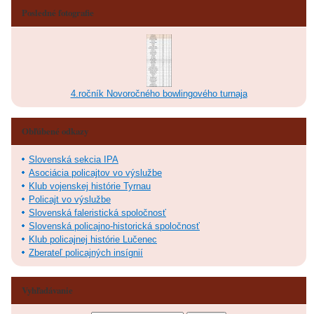
Posledné fotografie
4.ročník Novoročného bowlingového turnaja
Obľúbené odkazy
Slovenská sekcia IPA
Asociácia policajtov vo výslužbe
Klub vojenskej histórie Tyrnau
Policajt vo výslužbe
Slovenská faleristická spoločnosť
Slovenská policajno-historická spoločnosť
Klub policajnej histórie Lučenec
Zberateľ policajných insígnií
Vyhľadávanie