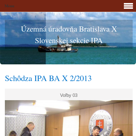
Menu
Územná úradovňa Bratislava X
Slovenskej sekcie IPA
Schôdza IPA BA X 2/2013
Voľby 03