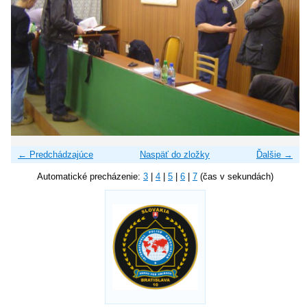
← Predchádzajúce
Naspäť do zložky
Ďalšie →
Automatické precházenie:
3
|
4
|
5
|
6
|
7
(čas v sekundách)