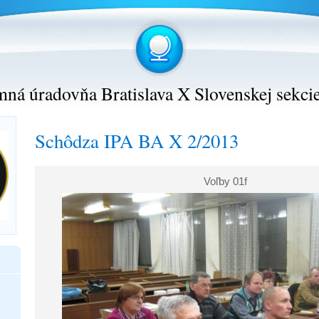
ná úradovňa Bratislava X Slovenskej sekci
Schôdza IPA BA X 2/2013
Voľby 01f