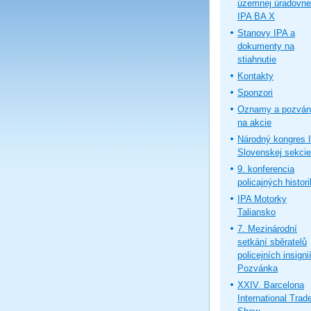
územnej úradovne
IPA BA X
Stanovy IPA a
dokumenty na
stiahnutie
Kontakty
Sponzori
Oznamy a pozván
na akcie
Národný kongres 
Slovenskej sekcie
9. konferencia
policajných histor
IPA Motorky
Taliansko
7. Mezinárodní
setkání sběratelů
policejních insignií
Pozvánka
XXIV. Barcelona
International Trad