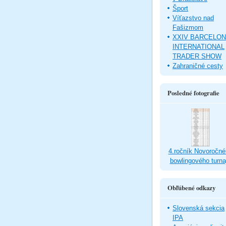
Šport
Víťazstvo nad
Fašizmom
XXIV BARCELO
INTERNATIONAL
TRADER SHOW
Zahraničné cesty
Posledné fotografie
4.ročník Novoročné
bowlingového turna
Obľúbené odkazy
Slovenská sekcia
IPA