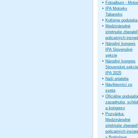
Fotoalbum - Moto
IPA Motorky
Taliansko
Kultúrne podujatia
Medzinárodné
stretnutie zberate
policajných insígni
Národný kongres
IPA Slovenskej
sekcie
Národný kongres
Slovenskej sekcie
IPA 2025
Naši priatelia
Návštevníci zo
sveta
Oficiálne podujatia
zasadnutia, schô
a kongresy
Pozvánka:
Medzinárodné
stretnutie zberate
policajných insígni
v Bratislave