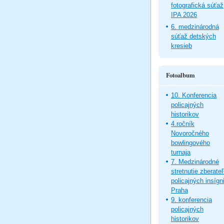
fotografická súťaž
IPA 2026
6. medzinárodná
súťaž detských
kresieb
Fotoalbum
10. Konferencia
policajných
historikov
4.ročník
Novoročného
bowlingového
turnaja
7. Medzinárodné
stretnutie zberate
policajných insígni
Praha
9. konferencia
policajných
historikov