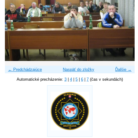
← Predchádzajúce
Naspäť do zložky
Ďalšie →
Automatické precházenie:
3
|
4
|
5
|
6
|
7
(čas v sekundách)