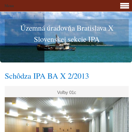
Menu
Územná úradovňa Bratislava X
Slovenskej sekcie IPA
Schôdza IPA BA X 2/2013
Voľby 01c