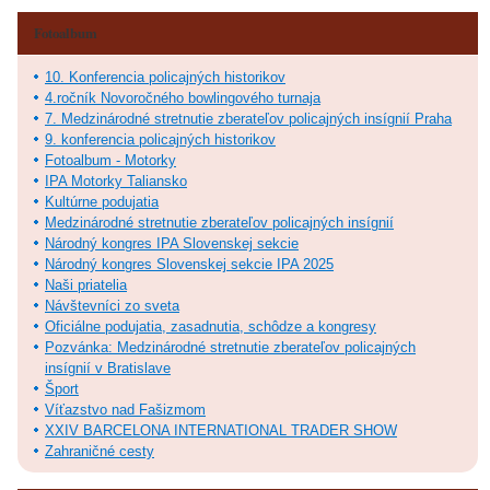
Fotoalbum
10. Konferencia policajných historikov
4.ročník Novoročného bowlingového turnaja
7. Medzinárodné stretnutie zberateľov policajných insígnií Praha
9. konferencia policajných historikov
Fotoalbum - Motorky
IPA Motorky Taliansko
Kultúrne podujatia
Medzinárodné stretnutie zberateľov policajných insígnií
Národný kongres IPA Slovenskej sekcie
Národný kongres Slovenskej sekcie IPA 2025
Naši priatelia
Návštevníci zo sveta
Oficiálne podujatia, zasadnutia, schôdze a kongresy
Pozvánka: Medzinárodné stretnutie zberateľov policajných
insígnií v Bratislave
Šport
Víťazstvo nad Fašizmom
XXIV BARCELONA INTERNATIONAL TRADER SHOW
Zahraničné cesty