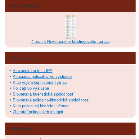
Posledné fotografie
4.ročník Novoročného bowlingového turnaja
Obľúbené odkazy
Slovenská sekcia IPA
Asociácia policajtov vo výslužbe
Klub vojenskej histórie Tyrnau
Policajt vo výslužbe
Slovenská faleristická spoločnosť
Slovenská policajno-historická spoločnosť
Klub policajnej histórie Lučenec
Zberateľ policajných insígnií
Vyhľadávanie