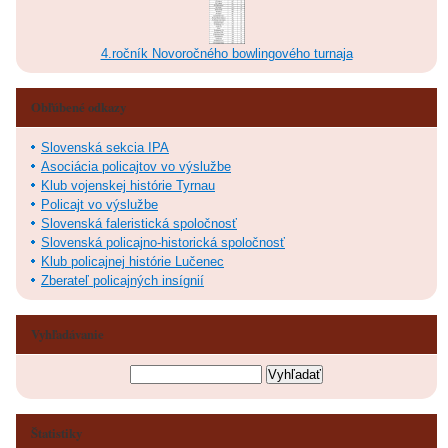
4.ročník Novoročného bowlingového turnaja
Obľúbené odkazy
Slovenská sekcia IPA
Asociácia policajtov vo výslužbe
Klub vojenskej histórie Tyrnau
Policajt vo výslužbe
Slovenská faleristická spoločnosť
Slovenská policajno-historická spoločnosť
Klub policajnej histórie Lučenec
Zberateľ policajných insígnií
Vyhľadávanie
Štatistiky