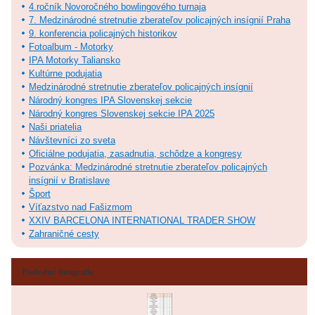
4.ročník Novoročného bowlingového turnaja
7. Medzinárodné stretnutie zberateľov policajných insígnií Praha
9. konferencia policajných historikov
Fotoalbum - Motorky
IPA Motorky Taliansko
Kultúrne podujatia
Medzinárodné stretnutie zberateľov policajných insígnií
Národný kongres IPA Slovenskej sekcie
Národný kongres Slovenskej sekcie IPA 2025
Naši priatelia
Návštevníci zo sveta
Oficiálne podujatia, zasadnutia, schôdze a kongresy
Pozvánka: Medzinárodné stretnutie zberateľov policajných
insígnií v Bratislave
Šport
Víťazstvo nad Fašizmom
XXIV BARCELONA INTERNATIONAL TRADER SHOW
Zahraničné cesty
Posledné fotografie