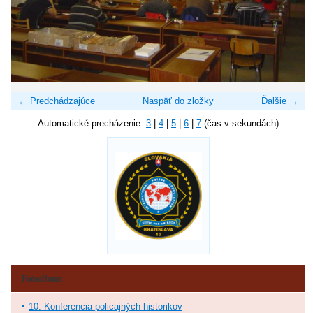
← Predchádzajúce
Naspäť do zložky
Ďalšie →
Automatické precházenie:
3
|
4
|
5
|
6
|
7
(čas v sekundách)
Fotoalbum
10. Konferencia policajných historikov