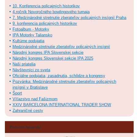
10. Konferencia policajných historikov
4.ročník Novoročného bowlingového turnaja
7. Medzinárodné stretnutie zberateľov policajných insígnií Praha
9. konferencia policajných historikov
Fotoalbum - Motorky
IPA Motorky Taliansko
Kultúrne podujatia
Medzinárodné stretnutie zberateľov policajných insígnií
Národný kongres IPA Slovenskej sekcie
Národný kongres Slovenskej sekcie IPA 2025
Naši priatelia
Návštevníci zo sveta
Oficiálne podujatia, zasadnutia, schôdze a kongresy
Pozvánka: Medzinárodné stretnutie zberateľov policajných
insígnií v Bratislave
Šport
Víťazstvo nad Fašizmom
XXIV BARCELONA INTERNATIONAL TRADER SHOW
Zahraničné cesty
Posledné fotografie