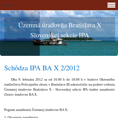
Menu
Územná úradovňa Bratislava X
Slovenskej sekcie IPA
Schôdza IPA BA X 2/2012
Dňa 9. februára 2012 sa od 16.00 h do 18.00 h v budove Okresného
riaditeľstva Policajného zboru v Bratislave III uskutočnilo na podnet vedenia
Územnej úradovne Bratislava X - Slovenskej sekcie IPA riadne zasadnutie
členov úradovne BA X.
Pogram zasadnutia Územnej úradovne BA X.:
1. Otvorenie zasadnutia