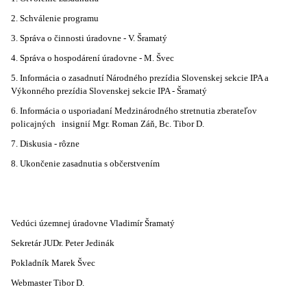
2. Schválenie programu
3. Správa o činnosti úradovne - V. Šramatý
4. Správa o hospodárení úradovne - M. Švec
5. Informácia o zasadnutí Národného prezídia Slovenskej sekcie IPA a
Výkonného prezídia Slovenskej sekcie IPA - Šramatý
6. Informácia o usporiadaní Medzinárodného stretnutia zberateľov
policajných insignií Mgr. Roman Záň, Bc. Tibor D.
7. Diskusia - rôzne
8. Ukončenie zasadnutia s občerstvením
Vedúci územnej úradovne Vladimír Šramatý
Sekretár JUDr. Peter Jedinák
Pokladník Marek Švec
Webmaster Tibor D.