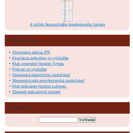
4.ročník Novoročného bowlingového turnaja
Obľúbené odkazy
Slovenská sekcia IPA
Asociácia policajtov vo výslužbe
Klub vojenskej histórie Tyrnau
Policajt vo výslužbe
Slovenská faleristická spoločnosť
Slovenská policajno-historická spoločnosť
Klub policajnej histórie Lučenec
Zberateľ policajných insígnií
Vyhľadávanie