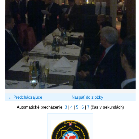
← Predchádzajúce
Naspäť do zložky
Automatické precházenie:
3
|
4
|
5
|
6
|
7
(čas v sekundách)