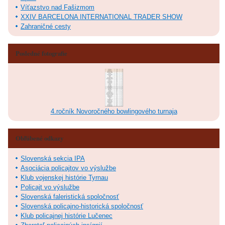
Víťazstvo nad Fašizmom
XXIV BARCELONA INTERNATIONAL TRADER SHOW
Zahraničné cesty
Posledné fotografie
4.ročník Novoročného bowlingového turnaja
Obľúbené odkazy
Slovenská sekcia IPA
Asociácia policajtov vo výslužbe
Klub vojenskej histórie Tyrnau
Policajt vo výslužbe
Slovenská faleristická spoločnosť
Slovenská policajno-historická spoločnosť
Klub policajnej histórie Lučenec