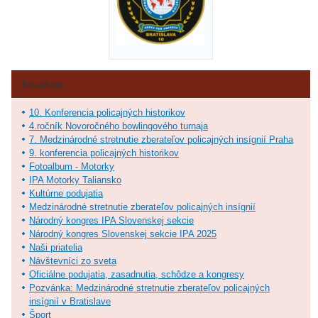
Fotoalbum
10. Konferencia policajných historikov
4.ročník Novoročného bowlingového turnaja
7. Medzinárodné stretnutie zberateľov policajných insígnií Praha
9. konferencia policajných historikov
Fotoalbum - Motorky
IPA Motorky Taliansko
Kultúrne podujatia
Medzinárodné stretnutie zberateľov policajných insígnií
Národný kongres IPA Slovenskej sekcie
Národný kongres Slovenskej sekcie IPA 2025
Naši priatelia
Návštevníci zo sveta
Oficiálne podujatia, zasadnutia, schôdze a kongresy
Pozvánka: Medzinárodné stretnutie zberateľov policajných
insígnií v Bratislave
Šport