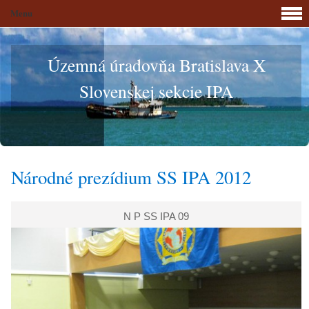
Menu
Územná úradovňa Bratislava X
Slovenskej sekcie IPA
Národné prezídium SS IPA 2012
N P SS IPA 09