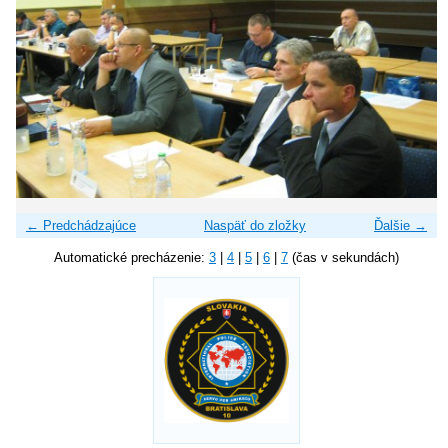
← Predchádzajúce
Naspäť do zložky
Ďalšie →
Automatické precházenie:
3
|
4
|
5
|
6
|
7
(čas v sekundách)