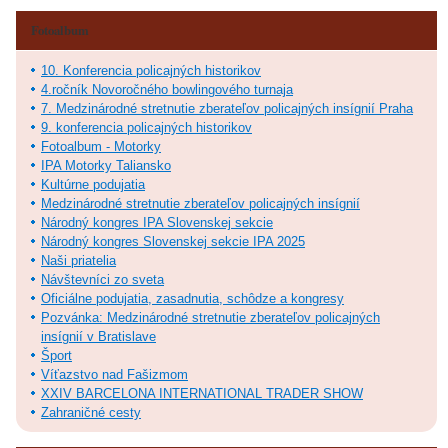
Fotoalbum
10. Konferencia policajných historikov
4.ročník Novoročného bowlingového turnaja
7. Medzinárodné stretnutie zberateľov policajných insígnií Praha
9. konferencia policajných historikov
Fotoalbum - Motorky
IPA Motorky Taliansko
Kultúrne podujatia
Medzinárodné stretnutie zberateľov policajných insígnií
Národný kongres IPA Slovenskej sekcie
Národný kongres Slovenskej sekcie IPA 2025
Naši priatelia
Návštevníci zo sveta
Oficiálne podujatia, zasadnutia, schôdze a kongresy
Pozvánka: Medzinárodné stretnutie zberateľov policajných
insígnií v Bratislave
Šport
Víťazstvo nad Fašizmom
XXIV BARCELONA INTERNATIONAL TRADER SHOW
Zahraničné cesty