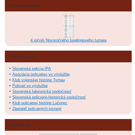
Posledné fotografie
4.ročník Novoročného bowlingového turnaja
Obľúbené odkazy
Slovenská sekcia IPA
Asociácia policajtov vo výslužbe
Klub vojenskej histórie Tyrnau
Policajt vo výslužbe
Slovenská faleristická spoločnosť
Slovenská policajno-historická spoločnosť
Klub policajnej histórie Lučenec
Zberateľ policajných insígnií
Vyhľadávanie