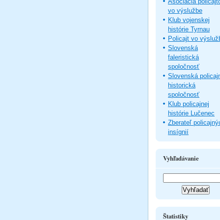
Asociácia policajt
vo výslužbe
Klub vojenskej
histórie Tyrnau
Policajt vo výsluž
Slovenská
faleristická
spoločnosť
Slovenská policaj
historická
spoločnosť
Klub policajnej
histórie Lučenec
Zberateľ policajný
insígnií
Vyhľadávanie
Štatistiky