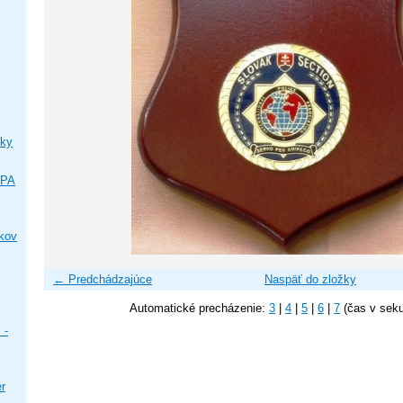
ky
IPA
ikov
← Predchádzajúce
Naspäť do zložky
Automatické precházenie:
3
|
4
|
5
|
6
|
7
(čas v sek
 -
er