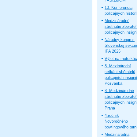
FAŠIZMOM
10. Konferencia
policajných histor
Medzinárodné
stretnutie zberate
policajných insígni
Národný kongres
Slovenskej sekcie
IPA 2025
Výlet na motorká
8. Mezinárodní
setkání sběratelů
policejních insignií
Pozvánka
8. Medzinárodné
stretnutie zberate
policajných insígni
Praha
4.ročník
Novoročného
bowlingového turn
Medzinárodná