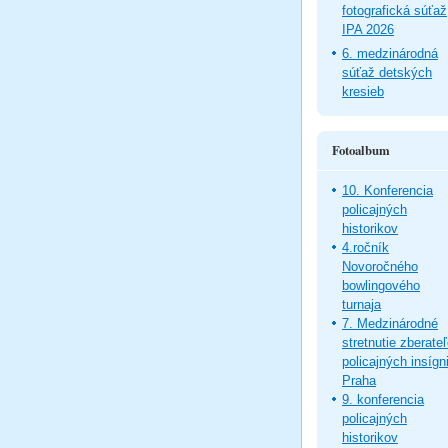
fotografická súťaž
IPA 2026
6. medzinárodná
súťaž detských
kresieb
Fotoalbum
10. Konferencia
policajných
historikov
4.ročník
Novoročného
bowlingového
turnaja
7. Medzinárodné
stretnutie zberate
policajných insígni
Praha
9. konferencia
policajných
historikov