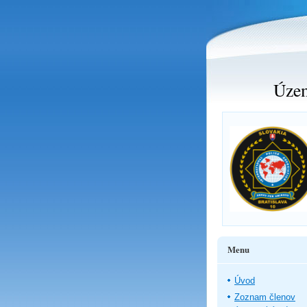
Územ
Menu
Úvod
Zoznam členov