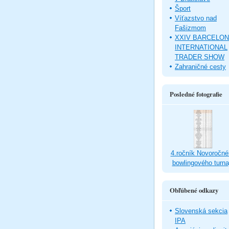
Šport
Víťazstvo nad
Fašizmom
XXIV BARCELO
INTERNATIONAL
TRADER SHOW
Zahraničné cesty
Posledné fotografie
4.ročník Novoročné
bowlingového turna
Obľúbené odkazy
Slovenská sekcia
IPA