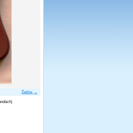
Ďalšie →
undách)