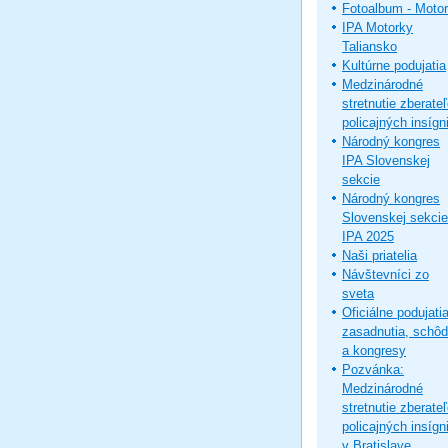
Fotoalbum - Moto
IPA Motorky
Taliansko
Kultúrne podujatia
Medzinárodné
stretnutie zberate
policajných insígni
Národný kongres
IPA Slovenskej
sekcie
Národný kongres
Slovenskej sekcie
IPA 2025
Naši priatelia
Návštevníci zo
sveta
Oficiálne podujatia
zasadnutia, schô
a kongresy
Pozvánka:
Medzinárodné
stretnutie zberate
policajných insígni
v Bratislave