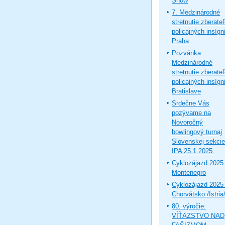
Show
7. Medzinárodné
stretnutie zberate
policajných insígni
Praha
Pozvánka:
Medzinárodné
stretnutie zberate
policajných insígni
Bratislave
Srdečne Vás
pozývame na
Novoročný
bowlingový turnaj
Slovenskej sekcie
IPA 25.1.2025.
Cyklozájazd 2025 
Montenegro
Cyklozájazd 2025 
Chorvátsko /Istria
80. výročie:
VÍŤAZSTVO NAD