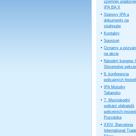
územnej úradovne
IPA BA X
Stanovy IPA a
dokumenty na
stiahnutie
Kontakty
Sponzori
Oznamy a pozván
na akcie
Národný kongres 
Slovenskej sekcie
9. konferencia
policajných histor
IPA Motorky
Taliansko
7. Mezinárodní
setkání sběratelů
policejních insignií
Pozvánka
XXIV. Barcelona
International Trad