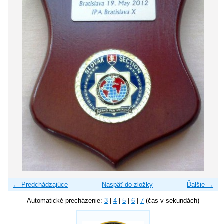
← Predchádzajúce
Naspäť do zložky
Ďalšie →
Automatické precházenie:
3
|
4
|
5
|
6
|
7
(čas v sekundách)