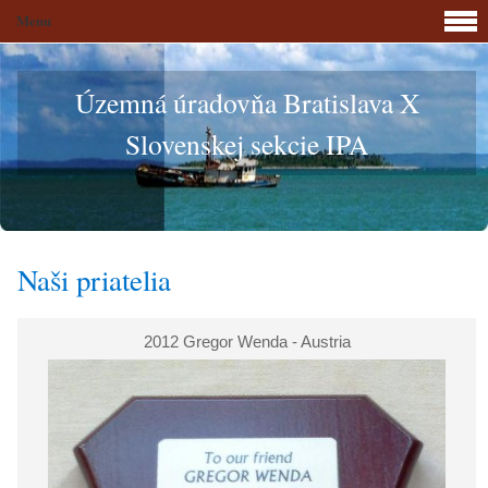
Menu
Územná úradovňa Bratislava X
Slovenskej sekcie IPA
Naši priatelia
2012 Gregor Wenda - Austria