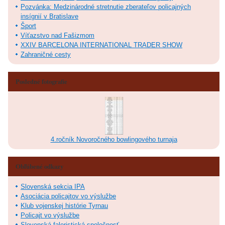
Pozvánka: Medzinárodné stretnutie zberateľov policajných
insígnií v Bratislave
Šport
Víťazstvo nad Fašizmom
XXIV BARCELONA INTERNATIONAL TRADER SHOW
Zahraničné cesty
Posledné fotografie
4.ročník Novoročného bowlingového turnaja
Obľúbené odkazy
Slovenská sekcia IPA
Asociácia policajtov vo výslužbe
Klub vojenskej histórie Tyrnau
Policajt vo výslužbe
Slovenská faleristická spoločnosť