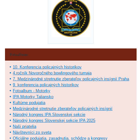
Fotoalbum
10. Konferencia policajných historikov
4.ročník Novoročného bowlingového turnaja
7. Medzinárodné stretnutie zberateľov policajných insígnií Praha
9. konferencia policajných historikov
Fotoalbum - Motorky
IPA Motorky Taliansko
Kultúrne podujatia
Medzinárodné stretnutie zberateľov policajných insígnií
Národný kongres IPA Slovenskej sekcie
Národný kongres Slovenskej sekcie IPA 2025
Naši priatelia
Návštevníci zo sveta
Oficiálne podujatia, zasadnutia, schôdze a kongresy