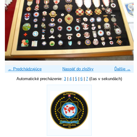
← Predchádzajúce
Naspäť do zložky
Ďalšie →
Automatické precházenie:
3
|
4
|
5
|
6
|
7
(čas v sekundách)