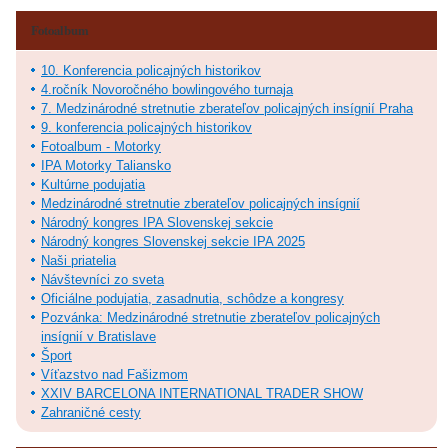
Fotoalbum
10. Konferencia policajných historikov
4.ročník Novoročného bowlingového turnaja
7. Medzinárodné stretnutie zberateľov policajných insígnií Praha
9. konferencia policajných historikov
Fotoalbum - Motorky
IPA Motorky Taliansko
Kultúrne podujatia
Medzinárodné stretnutie zberateľov policajných insígnií
Národný kongres IPA Slovenskej sekcie
Národný kongres Slovenskej sekcie IPA 2025
Naši priatelia
Návštevníci zo sveta
Oficiálne podujatia, zasadnutia, schôdze a kongresy
Pozvánka: Medzinárodné stretnutie zberateľov policajných
insígnií v Bratislave
Šport
Víťazstvo nad Fašizmom
XXIV BARCELONA INTERNATIONAL TRADER SHOW
Zahraničné cesty