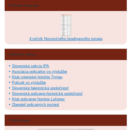
Posledné fotografie
4.ročník Novoročného bowlingového turnaja
Obľúbené odkazy
Slovenská sekcia IPA
Asociácia policajtov vo výslužbe
Klub vojenskej histórie Tyrnau
Policajt vo výslužbe
Slovenská faleristická spoločnosť
Slovenská policajno-historická spoločnosť
Klub policajnej histórie Lučenec
Zberateľ policajných insígnií
Vyhľadávanie