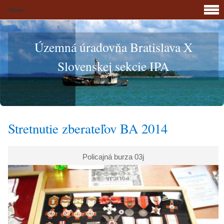
Menu
Územná úradovňa Bratislava X
Slovenskej sekcie IPA
Stretnutie zberateľov BA 2014
Policajná burza 03j