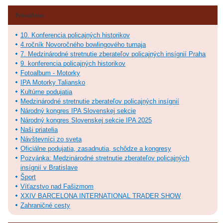
Fotoalbum
10. Konferencia policajných historikov
4.ročník Novoročného bowlingového turnaja
7. Medzinárodné stretnutie zberateľov policajných insígnií Praha
9. konferencia policajných historikov
Fotoalbum - Motorky
IPA Motorky Taliansko
Kultúrne podujatia
Medzinárodné stretnutie zberateľov policajných insígnií
Národný kongres IPA Slovenskej sekcie
Národný kongres Slovenskej sekcie IPA 2025
Naši priatelia
Návštevníci zo sveta
Oficiálne podujatia, zasadnutia, schôdze a kongresy
Pozvánka: Medzinárodné stretnutie zberateľov policajných
insígnií v Bratislave
Šport
Víťazstvo nad Fašizmom
XXIV BARCELONA INTERNATIONAL TRADER SHOW
Zahraničné cesty