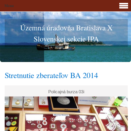
Menu
Územná úradovňa Bratislava X
Slovenskej sekcie IPA
Stretnutie zberateľov BA 2014
Policajná burza 03i