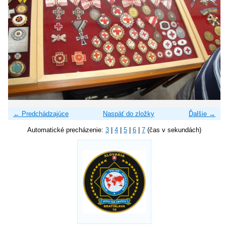
← Predchádzajúce
Naspäť do zložky
Ďalšie →
Automatické precházenie:
3
|
4
|
5
|
6
|
7
(čas v sekundách)