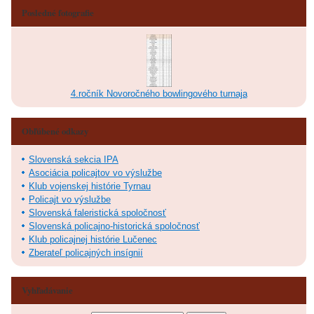
Posledné fotografie
4.ročník Novoročného bowlingového turnaja
Obľúbené odkazy
Slovenská sekcia IPA
Asociácia policajtov vo výslužbe
Klub vojenskej histórie Tyrnau
Policajt vo výslužbe
Slovenská faleristická spoločnosť
Slovenská policajno-historická spoločnosť
Klub policajnej histórie Lučenec
Zberateľ policajných insígnií
Vyhľadávanie