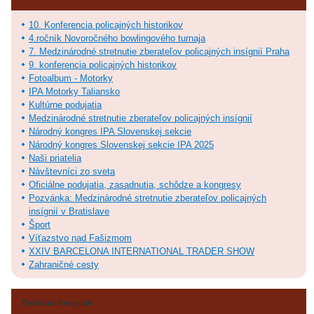
10. Konferencia policajných historikov
4.ročník Novoročného bowlingového turnaja
7. Medzinárodné stretnutie zberateľov policajných insígnií Praha
9. konferencia policajných historikov
Fotoalbum - Motorky
IPA Motorky Taliansko
Kultúrne podujatia
Medzinárodné stretnutie zberateľov policajných insígnií
Národný kongres IPA Slovenskej sekcie
Národný kongres Slovenskej sekcie IPA 2025
Naši priatelia
Návštevníci zo sveta
Oficiálne podujatia, zasadnutia, schôdze a kongresy
Pozvánka: Medzinárodné stretnutie zberateľov policajných
insígnií v Bratislave
Šport
Víťazstvo nad Fašizmom
XXIV BARCELONA INTERNATIONAL TRADER SHOW
Zahraničné cesty
Posledné fotografie