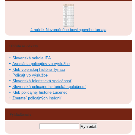
4.ročník Novoročného bowlingového turnaja
Obľúbené odkazy
Slovenská sekcia IPA
Asociácia policajtov vo výslužbe
Klub vojenskej histórie Tyrnau
Policajt vo výslužbe
Slovenská faleristická spoločnosť
Slovenská policajno-historická spoločnosť
Klub policajnej histórie Lučenec
Zberateľ policajných insígnií
Vyhľadávanie