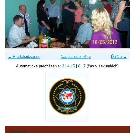
← Predchádzajúce
Naspäť do zložky
Ďalšie →
Automatické precházenie:
3
|
4
|
5
|
6
|
7
(čas v sekundách)
Fotoalbum