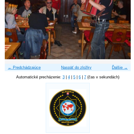
← Predchádzajúce
Naspäť do zložky
Ďalšie →
Automatické precházenie:
3
|
4
|
5
|
6
|
7
(čas v sekundách)