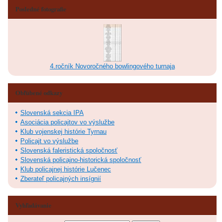
Posledné fotografie
4.ročník Novoročného bowlingového turnaja
Obľúbené odkazy
Slovenská sekcia IPA
Asociácia policajtov vo výslužbe
Klub vojenskej histórie Tyrnau
Policajt vo výslužbe
Slovenská faleristická spoločnosť
Slovenská policajno-historická spoločnosť
Klub policajnej histórie Lučenec
Zberateľ policajných insígnií
Vyhľadávanie