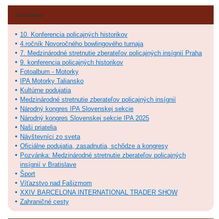
Fotoalbum
10. Konferencia policajných historikov
4.ročník Novoročného bowlingového turnaja
7. Medzinárodné stretnutie zberateľov policajných insígnií Praha
9. konferencia policajných historikov
Fotoalbum - Motorky
IPA Motorky Taliansko
Kultúrne podujatia
Medzinárodné stretnutie zberateľov policajných insígnií
Národný kongres IPA Slovenskej sekcie
Národný kongres Slovenskej sekcie IPA 2025
Naši priatelia
Návštevníci zo sveta
Oficiálne podujatia, zasadnutia, schôdze a kongresy
Pozvánka: Medzinárodné stretnutie zberateľov policajných
insígnií v Bratislave
Šport
Víťazstvo nad Fašizmom
XXIV BARCELONA INTERNATIONAL TRADER SHOW
Zahraničné cesty