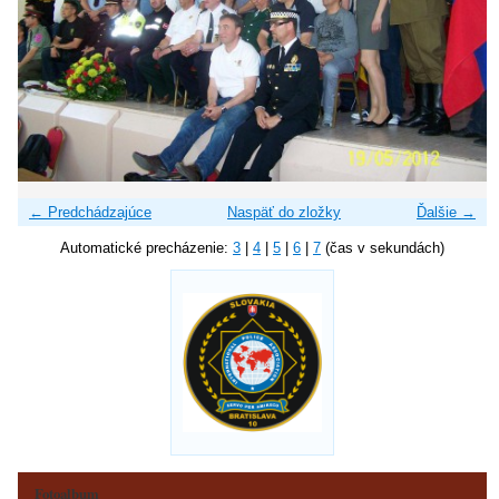
← Predchádzajúce
Naspäť do zložky
Ďalšie →
Automatické precházenie:
3
|
4
|
5
|
6
|
7
(čas v sekundách)
Fotoalbum