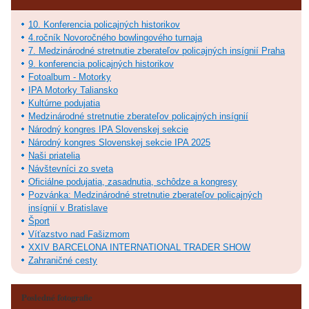
10. Konferencia policajných historikov
4.ročník Novoročného bowlingového turnaja
7. Medzinárodné stretnutie zberateľov policajných insígnií Praha
9. konferencia policajných historikov
Fotoalbum - Motorky
IPA Motorky Taliansko
Kultúrne podujatia
Medzinárodné stretnutie zberateľov policajných insígnií
Národný kongres IPA Slovenskej sekcie
Národný kongres Slovenskej sekcie IPA 2025
Naši priatelia
Návštevníci zo sveta
Oficiálne podujatia, zasadnutia, schôdze a kongresy
Pozvánka: Medzinárodné stretnutie zberateľov policajných
insígnií v Bratislave
Šport
Víťazstvo nad Fašizmom
XXIV BARCELONA INTERNATIONAL TRADER SHOW
Zahraničné cesty
Posledné fotografie