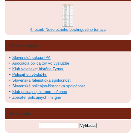
4.ročník Novoročného bowlingového turnaja
Obľúbené odkazy
Slovenská sekcia IPA
Asociácia policajtov vo výslužbe
Klub vojenskej histórie Tyrnau
Policajt vo výslužbe
Slovenská faleristická spoločnosť
Slovenská policajno-historická spoločnosť
Klub policajnej histórie Lučenec
Zberateľ policajných insígnií
Vyhľadávanie