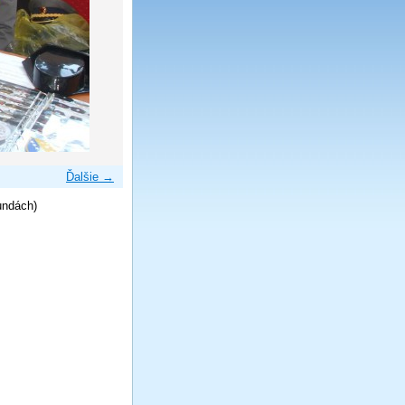
Ďalšie →
undách)