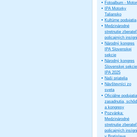
Fotoalbum - Moto
IPA Motorky
Taliansko
Kultúrne podujatia
Medzinárodné
stretnutie zberate
policajných insígni
Národný kongres
IPA Slovenskej
sekcie
Národný kongres
Slovenskej sekcie
IPA 2025
Naši priatelia
Návštevníci zo
sveta
Oficiálne podujatia
zasadnutia, schô
a kongresy
Pozvánka:
Medzinárodné
stretnutie zberate
policajných insígni
v Bratislave