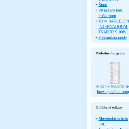
Šport
Víťazstvo nad
Fašizmom
XXIV BARCELO
INTERNATIONAL
TRADER SHOW
Zahraničné cesty
Posledné fotografie
4.ročník Novoročné
bowlingového turna
Obľúbené odkazy
Slovenská sekcia
IPA