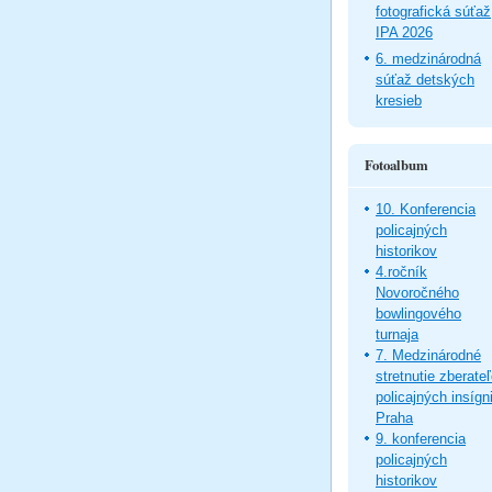
fotografická súťaž
IPA 2026
6. medzinárodná
súťaž detských
kresieb
Fotoalbum
10. Konferencia
policajných
historikov
4.ročník
Novoročného
bowlingového
turnaja
7. Medzinárodné
stretnutie zberate
policajných insígni
Praha
9. konferencia
policajných
historikov