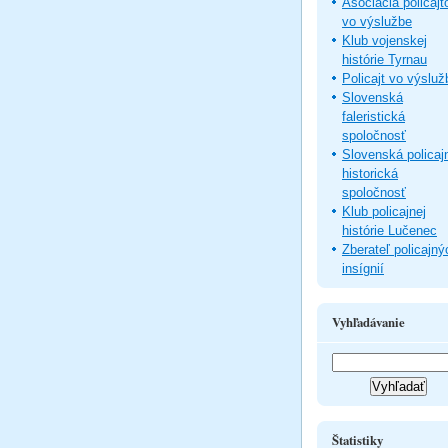
Asociácia policajt
vo výslužbe
Klub vojenskej
histórie Tyrnau
Policajt vo výsluž
Slovenská
faleristická
spoločnosť
Slovenská policaj
historická
spoločnosť
Klub policajnej
histórie Lučenec
Zberateľ policajný
insígnií
Vyhľadávanie
Štatistiky