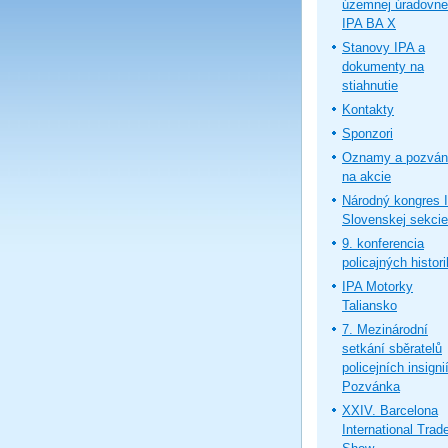
územnej úradovne
IPA BA X
Stanovy IPA a
dokumenty na
stiahnutie
Kontakty
Sponzori
Oznamy a pozván
na akcie
Národný kongres 
Slovenskej sekcie
9. konferencia
policajných histor
IPA Motorky
Taliansko
7. Mezinárodní
setkání sběratelů
policejních insignií
Pozvánka
XXIV. Barcelona
International Trad