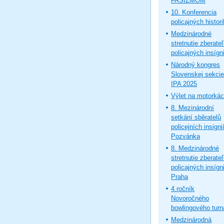
FAŠIZMOM
10. Konferencia
policajných histor
Medzinárodné
stretnutie zberate
policajných insígni
Národný kongres
Slovenskej sekcie
IPA 2025
Výlet na motorká
8. Mezinárodní
setkání sběratelů
policejních insignií
Pozvánka
8. Medzinárodné
stretnutie zberate
policajných insígni
Praha
4.ročník
Novoročného
bowlingového turn
Medzinárodná