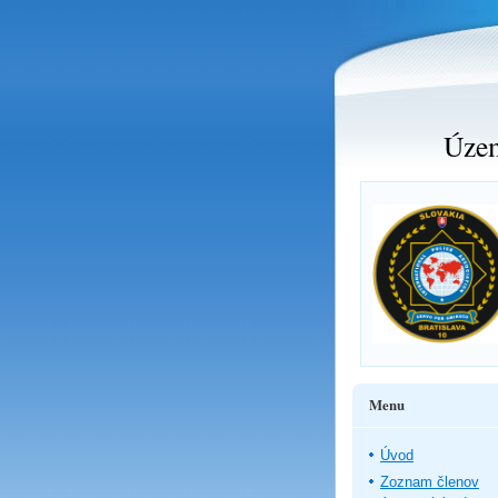
Územ
Menu
Úvod
Zoznam členov