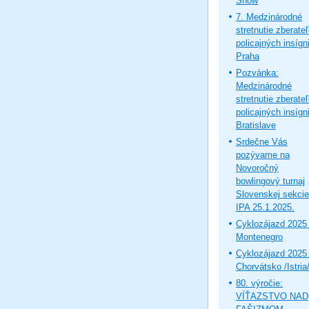
Show
7. Medzinárodné
stretnutie zberate
policajných insígni
Praha
Pozvánka:
Medzinárodné
stretnutie zberate
policajných insígni
Bratislave
Srdečne Vás
pozývame na
Novoročný
bowlingový turnaj
Slovenskej sekcie
IPA 25.1.2025.
Cyklozájazd 2025 
Montenegro
Cyklozájazd 2025 
Chorvátsko /Istria
80. výročie:
VÍŤAZSTVO NAD