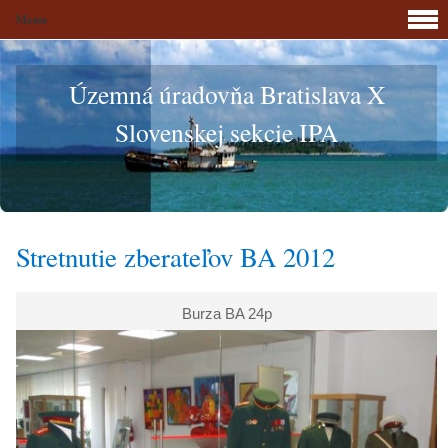
Menu
Územná úradovňa Bratislava X
Slovenskej sekcie IPA
Stretnutie zberateľov BA 2012
Burza BA 24p