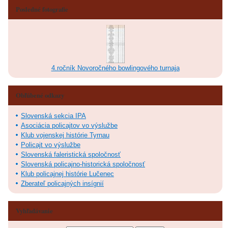
Posledné fotografie
4.ročník Novoročného bowlingového turnaja
Obľúbené odkazy
Slovenská sekcia IPA
Asociácia policajtov vo výslužbe
Klub vojenskej histórie Tyrnau
Policajt vo výslužbe
Slovenská faleristická spoločnosť
Slovenská policajno-historická spoločnosť
Klub policajnej histórie Lučenec
Zberateľ policajných insígnií
Vyhľadávanie