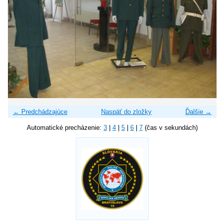
← Predchádzajúce
Naspäť do zložky
Ďalšie →
Automatické precházenie:
3
|
4
|
5
|
6
|
7
(čas v sekundách)