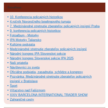
Fotoalbum
10. Konferencia policajných historikov
4.ročník Novoročného bowlingového turnaja
7. Medzinárodné stretnutie zberateľov policajných insígnií Praha
9. konferencia policajných historikov
Fotoalbum - Motorky
IPA Motorky Taliansko
Kultúrne podujatia
Medzinárodné stretnutie zberateľov policajných insígnií
Národný kongres IPA Slovenskej sekcie
Národný kongres Slovenskej sekcie IPA 2025
Naši priatelia
Návštevníci zo sveta
Oficiálne podujatia, zasadnutia, schôdze a kongresy
Pozvánka: Medzinárodné stretnutie zberateľov policajných
insígnií v Bratislave
Šport
Víťazstvo nad Fašizmom
XXIV BARCELONA INTERNATIONAL TRADER SHOW
Zahraničné cesty