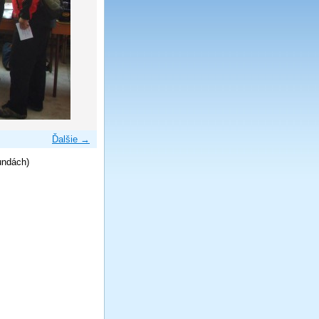
Ďalšie →
undách)