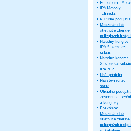
Fotoalbum - Moto
IPA Motorky
Taliansko
Kultúrne podujatia
Medzinárodné
stretnutie zberate
policajných insígni
Národný kongres
IPA Slovenskej
sekcie
Národný kongres
Slovenskej sekcie
IPA 2025
Naši priatelia
Návštevníci zo
sveta
Oficiálne podujatia
zasadnutia, schô
a kongresy
Pozvánka:
Medzinárodné
stretnutie zberate
policajných insígni
v Bratislave