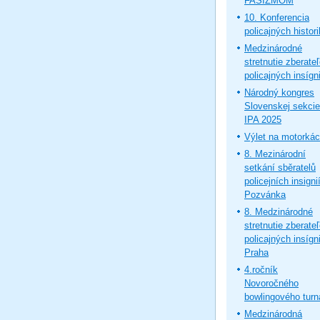
FAŠIZMOM
10. Konferencia
policajných histor
Medzinárodné
stretnutie zberate
policajných insígni
Národný kongres
Slovenskej sekcie
IPA 2025
Výlet na motorká
8. Mezinárodní
setkání sběratelů
policejních insignií
Pozvánka
8. Medzinárodné
stretnutie zberate
policajných insígni
Praha
4.ročník
Novoročného
bowlingového turn
Medzinárodná