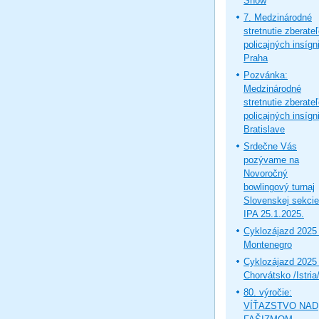
Show
7. Medzinárodné
stretnutie zberate
policajných insígni
Praha
Pozvánka:
Medzinárodné
stretnutie zberate
policajných insígni
Bratislave
Srdečne Vás
pozývame na
Novoročný
bowlingový turnaj
Slovenskej sekcie
IPA 25.1.2025.
Cyklozájazd 2025 
Montenegro
Cyklozájazd 2025 
Chorvátsko /Istria
80. výročie:
VÍŤAZSTVO NAD