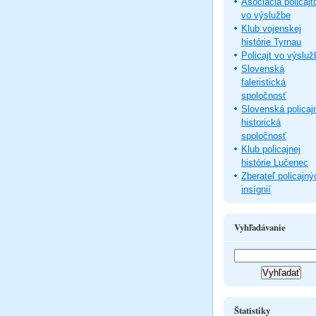
Asociácia policajt
vo výslužbe
Klub vojenskej
histórie Tyrnau
Policajt vo výsluž
Slovenská
faleristická
spoločnosť
Slovenská policaj
historická
spoločnosť
Klub policajnej
histórie Lučenec
Zberateľ policajný
insígnií
Vyhľadávanie
Štatistiky