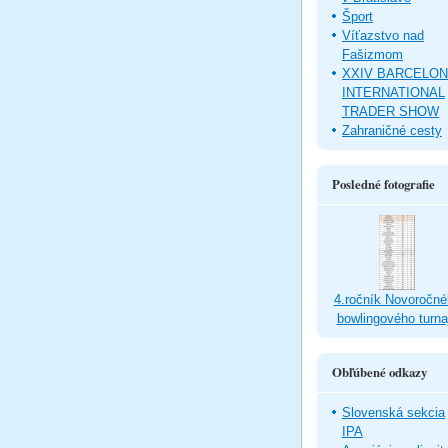
Šport
Víťazstvo nad
Fašizmom
XXIV BARCELO
INTERNATIONAL
TRADER SHOW
Zahraničné cesty
Posledné fotografie
4.ročník Novoročné
bowlingového turna
Obľúbené odkazy
Slovenská sekcia
IPA