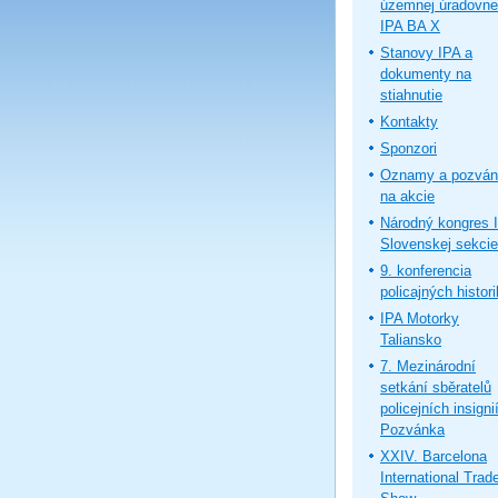
územnej úradovne
IPA BA X
Stanovy IPA a
dokumenty na
stiahnutie
Kontakty
Sponzori
Oznamy a pozván
na akcie
Národný kongres 
Slovenskej sekcie
9. konferencia
policajných histor
IPA Motorky
Taliansko
7. Mezinárodní
setkání sběratelů
policejních insignií
Pozvánka
XXIV. Barcelona
International Trad