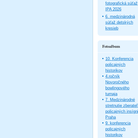
fotografická súťaž
IPA 2026
6. medzinárodná
súťaž detských
kresieb
Fotoalbum
10. Konferencia
policajných
historikov
4.ročník
Novoročného
bowlingového
turnaja
7. Medzinárodné
stretnutie zberate
policajných insígni
Praha
9. konferencia
policajných
historikov