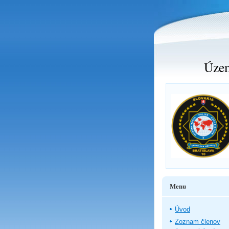
Územ
Menu
Úvod
Zoznam členov