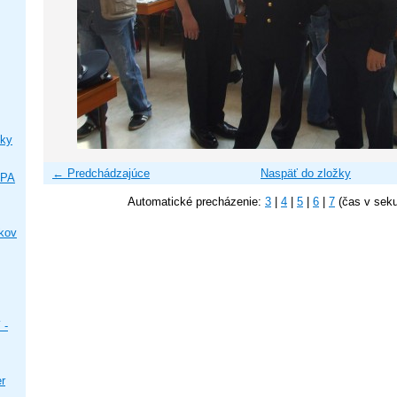
ky
← Predchádzajúce
Naspäť do zložky
IPA
Automatické precházenie:
3
|
4
|
5
|
6
|
7
(čas v sek
ikov
 -
er