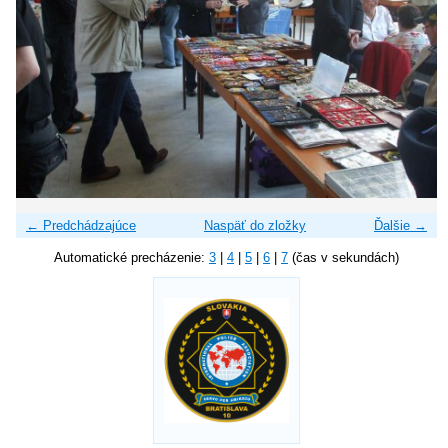
← Predchádzajúce
Naspäť do zložky
Ďalšie →
Automatické precházenie:
3
|
4
|
5
|
6
|
7
(čas v sekundách)