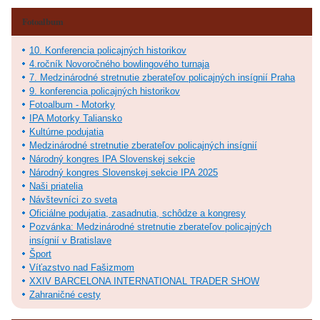
Fotoalbum
10. Konferencia policajných historikov
4.ročník Novoročného bowlingového turnaja
7. Medzinárodné stretnutie zberateľov policajných insígnií Praha
9. konferencia policajných historikov
Fotoalbum - Motorky
IPA Motorky Taliansko
Kultúrne podujatia
Medzinárodné stretnutie zberateľov policajných insígnií
Národný kongres IPA Slovenskej sekcie
Národný kongres Slovenskej sekcie IPA 2025
Naši priatelia
Návštevníci zo sveta
Oficiálne podujatia, zasadnutia, schôdze a kongresy
Pozvánka: Medzinárodné stretnutie zberateľov policajných
insígnií v Bratislave
Šport
Víťazstvo nad Fašizmom
XXIV BARCELONA INTERNATIONAL TRADER SHOW
Zahraničné cesty