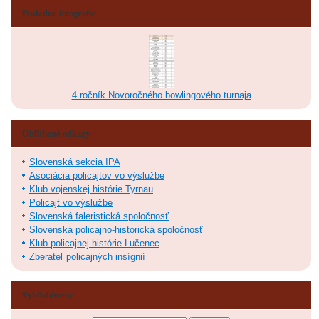
Posledné fotografie
4.ročník Novoročného bowlingového turnaja
Obľúbené odkazy
Slovenská sekcia IPA
Asociácia policajtov vo výslužbe
Klub vojenskej histórie Tyrnau
Policajt vo výslužbe
Slovenská faleristická spoločnosť
Slovenská policajno-historická spoločnosť
Klub policajnej histórie Lučenec
Zberateľ policajných insígnií
Vyhľadávanie