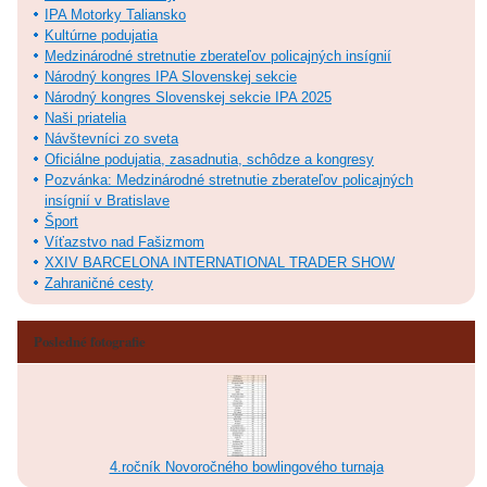
IPA Motorky Taliansko
Kultúrne podujatia
Medzinárodné stretnutie zberateľov policajných insígnií
Národný kongres IPA Slovenskej sekcie
Národný kongres Slovenskej sekcie IPA 2025
Naši priatelia
Návštevníci zo sveta
Oficiálne podujatia, zasadnutia, schôdze a kongresy
Pozvánka: Medzinárodné stretnutie zberateľov policajných
insígnií v Bratislave
Šport
Víťazstvo nad Fašizmom
XXIV BARCELONA INTERNATIONAL TRADER SHOW
Zahraničné cesty
Posledné fotografie
4.ročník Novoročného bowlingového turnaja