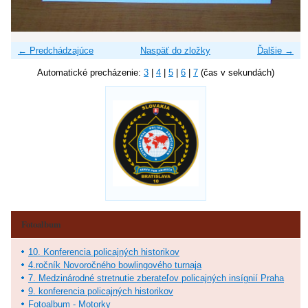
← Predchádzajúce
Naspäť do zložky
Ďalšie →
Automatické precházenie:
3
|
4
|
5
|
6
|
7
(čas v sekundách)
Fotoalbum
10. Konferencia policajných historikov
4.ročník Novoročného bowlingového turnaja
7. Medzinárodné stretnutie zberateľov policajných insígnií Praha
9. konferencia policajných historikov
Fotoalbum - Motorky