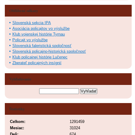
Obľúbené odkazy
Slovenská sekcia IPA
Asociácia policajtov vo výslužbe
Klub vojenskej histórie Tyrnau
Policajt vo výslužbe
Slovenská faleristická spoločnosť
Slovenská policajno-historická spoločnosť
Klub policajnej histórie Lučenec
Zberateľ policajných insígnií
Vyhľadávanie
Štatistiky
Celkom:
1291459
Mesiac:
31024
Deň:
674