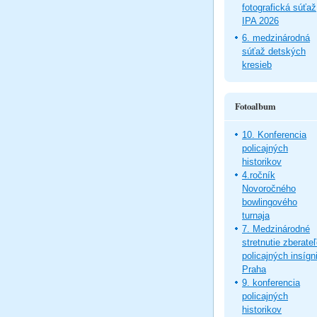
fotografická súťaž
IPA 2026
6. medzinárodná
súťaž detských
kresieb
Fotoalbum
10. Konferencia
policajných
historikov
4.ročník
Novoročného
bowlingového
turnaja
7. Medzinárodné
stretnutie zberate
policajných insígni
Praha
9. konferencia
policajných
historikov