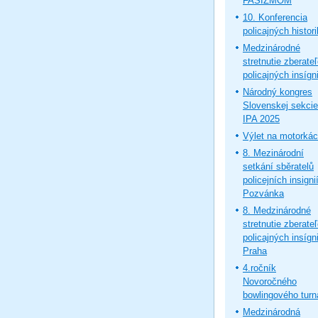
FAŠIZMOM
10. Konferencia
policajných histor
Medzinárodné
stretnutie zberate
policajných insígni
Národný kongres
Slovenskej sekcie
IPA 2025
Výlet na motorká
8. Mezinárodní
setkání sběratelů
policejních insignií
Pozvánka
8. Medzinárodné
stretnutie zberate
policajných insígni
Praha
4.ročník
Novoročného
bowlingového turn
Medzinárodná