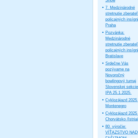
Show
7. Medzinárodné
stretnutie zberate
policajných insígni
Praha
Pozvánka:
Medzinárodné
stretnutie zberate
policajných insígni
Bratislave
Srdečne Vás
pozývame na
Novoročný
bowlingový turnaj
Slovenskej sekcie
IPA 25.1.2025.
Cyklozájazd 2025 
Montenegro
Cyklozájazd 2025 
Chorvátsko /Istria
80. výročie:
VÍŤAZSTVO NAD