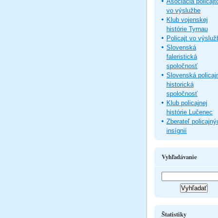
Asociácia policajt
vo výslužbe
Klub vojenskej
histórie Tyrnau
Policajt vo výsluž
Slovenská
faleristická
spoločnosť
Slovenská policaj
historická
spoločnosť
Klub policajnej
histórie Lučenec
Zberateľ policajný
insígnií
Vyhľadávanie
Štatistiky