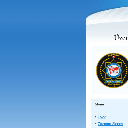
Územ
Menu
Úvod
Zoznam členov