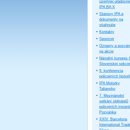
územnej úradovne
IPA BA X
Stanovy IPA a
dokumenty na
stiahnutie
Kontakty
Sponzori
Oznamy a pozván
na akcie
Národný kongres 
Slovenskej sekcie
9. konferencia
policajných histor
IPA Motorky
Taliansko
7. Mezinárodní
setkání sběratelů
policejních insignií
Pozvánka
XXIV. Barcelona
International Trad