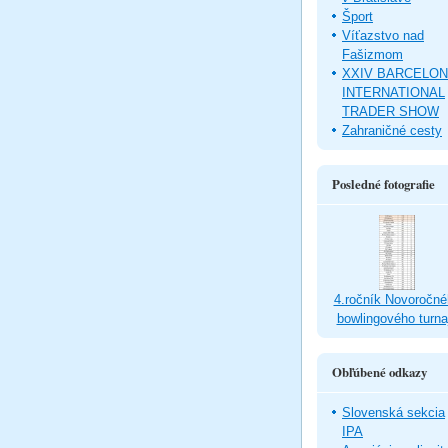
Šport
Víťazstvo nad
Fašizmom
XXIV BARCELO
INTERNATIONAL
TRADER SHOW
Zahraničné cesty
Posledné fotografie
4.ročník Novoročné
bowlingového turna
Obľúbené odkazy
Slovenská sekcia
IPA