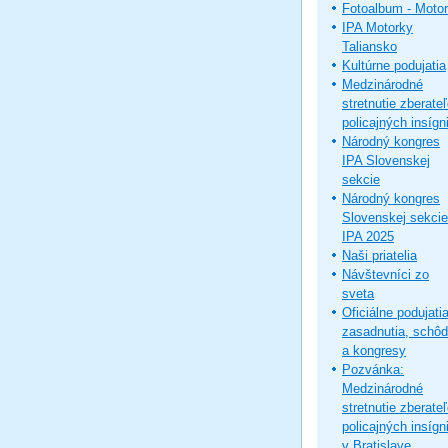
Fotoalbum - Moto
IPA Motorky
Taliansko
Kultúrne podujatia
Medzinárodné
stretnutie zberate
policajných insígni
Národný kongres
IPA Slovenskej
sekcie
Národný kongres
Slovenskej sekcie
IPA 2025
Naši priatelia
Návštevníci zo
sveta
Oficiálne podujatia
zasadnutia, schô
a kongresy
Pozvánka:
Medzinárodné
stretnutie zberate
policajných insígni
v Bratislave