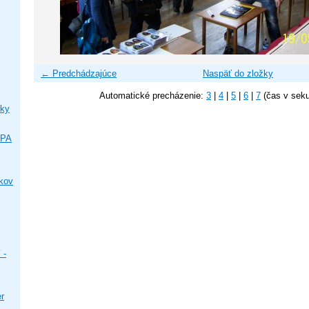
← Predchádzajúce
Naspäť do zložky
Automatické precházenie:
3
|
4
|
5
|
6
|
7
(čas v sek
ky
IPA
ikov
 -
er