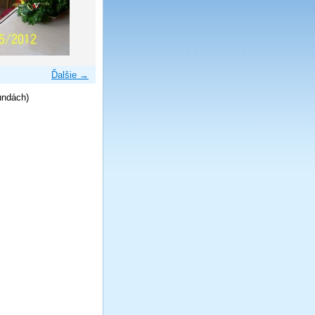
Ďalšie →
undách)