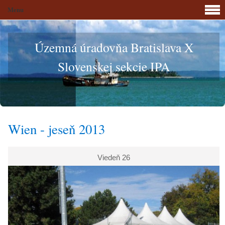
Menu
Územná úradovňa Bratislava X
Slovenskej sekcie IPA
Wien - jeseň 2013
Viedeň 26