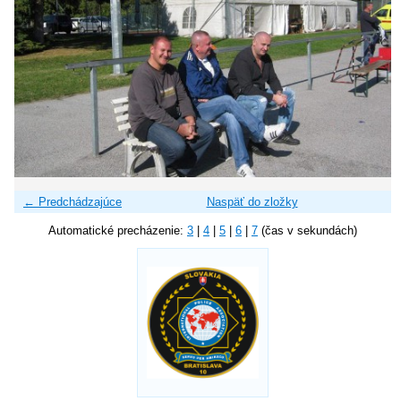
← Predchádzajúce
Naspäť do zložky
Automatické precházenie:
3
|
4
|
5
|
6
|
7
(čas v sekundách)