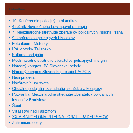
Fotoalbum
10. Konferencia policajných historikov
4.ročník Novoročného bowlingového turnaja
7. Medzinárodné stretnutie zberateľov policajných insígnií Praha
9. konferencia policajných historikov
Fotoalbum - Motorky
IPA Motorky Taliansko
Kultúrne podujatia
Medzinárodné stretnutie zberateľov policajných insígnií
Národný kongres IPA Slovenskej sekcie
Národný kongres Slovenskej sekcie IPA 2025
Naši priatelia
Návštevníci zo sveta
Oficiálne podujatia, zasadnutia, schôdze a kongresy
Pozvánka: Medzinárodné stretnutie zberateľov policajných
insígnií v Bratislave
Šport
Víťazstvo nad Fašizmom
XXIV BARCELONA INTERNATIONAL TRADER SHOW
Zahraničné cesty