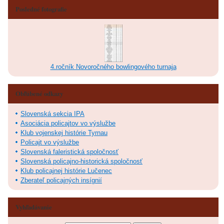
Posledné fotografie
4.ročník Novoročného bowlingového turnaja
Obľúbené odkazy
Slovenská sekcia IPA
Asociácia policajtov vo výslužbe
Klub vojenskej histórie Tyrnau
Policajt vo výslužbe
Slovenská faleristická spoločnosť
Slovenská policajno-historická spoločnosť
Klub policajnej histórie Lučenec
Zberateľ policajných insígnií
Vyhľadávanie