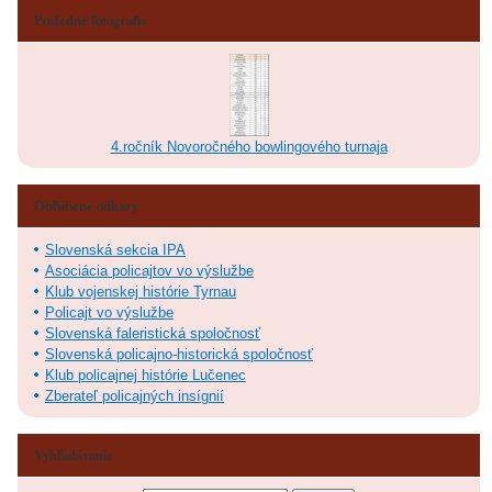
Posledné fotografie
4.ročník Novoročného bowlingového turnaja
Obľúbené odkazy
Slovenská sekcia IPA
Asociácia policajtov vo výslužbe
Klub vojenskej histórie Tyrnau
Policajt vo výslužbe
Slovenská faleristická spoločnosť
Slovenská policajno-historická spoločnosť
Klub policajnej histórie Lučenec
Zberateľ policajných insígnií
Vyhľadávanie