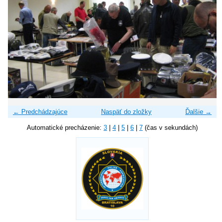
← Predchádzajúce
Naspäť do zložky
Ďalšie →
Automatické precházenie:
3
|
4
|
5
|
6
|
7
(čas v sekundách)