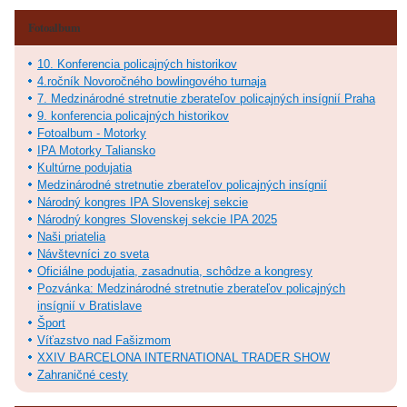
Fotoalbum
10. Konferencia policajných historikov
4.ročník Novoročného bowlingového turnaja
7. Medzinárodné stretnutie zberateľov policajných insígnií Praha
9. konferencia policajných historikov
Fotoalbum - Motorky
IPA Motorky Taliansko
Kultúrne podujatia
Medzinárodné stretnutie zberateľov policajných insígnií
Národný kongres IPA Slovenskej sekcie
Národný kongres Slovenskej sekcie IPA 2025
Naši priatelia
Návštevníci zo sveta
Oficiálne podujatia, zasadnutia, schôdze a kongresy
Pozvánka: Medzinárodné stretnutie zberateľov policajných
insígnií v Bratislave
Šport
Víťazstvo nad Fašizmom
XXIV BARCELONA INTERNATIONAL TRADER SHOW
Zahraničné cesty