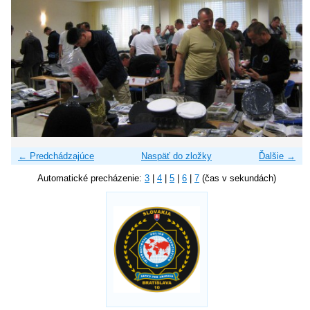
← Predchádzajúce
Naspäť do zložky
Ďalšie →
Automatické precházenie:
3
|
4
|
5
|
6
|
7
(čas v sekundách)