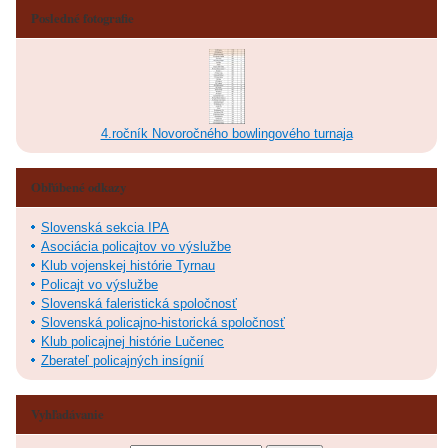
Posledné fotografie
4.ročník Novoročného bowlingového turnaja
Obľúbené odkazy
Slovenská sekcia IPA
Asociácia policajtov vo výslužbe
Klub vojenskej histórie Tyrnau
Policajt vo výslužbe
Slovenská faleristická spoločnosť
Slovenská policajno-historická spoločnosť
Klub policajnej histórie Lučenec
Zberateľ policajných insígnií
Vyhľadávanie