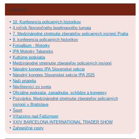
Fotoalbum
10. Konferencia policajných historikov
4.ročník Novoročného bowlingového turnaja
7. Medzinárodné stretnutie zberateľov policajných insígnií Praha
9. konferencia policajných historikov
Fotoalbum - Motorky
IPA Motorky Taliansko
Kultúrne podujatia
Medzinárodné stretnutie zberateľov policajných insígnií
Národný kongres IPA Slovenskej sekcie
Národný kongres Slovenskej sekcie IPA 2025
Naši priatelia
Návštevníci zo sveta
Oficiálne podujatia, zasadnutia, schôdze a kongresy
Pozvánka: Medzinárodné stretnutie zberateľov policajných
insígnií v Bratislave
Šport
Víťazstvo nad Fašizmom
XXIV BARCELONA INTERNATIONAL TRADER SHOW
Zahraničné cesty