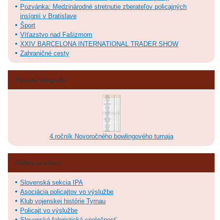
Pozvánka: Medzinárodné stretnutie zberateľov policajných
insígnií v Bratislave
Šport
Víťazstvo nad Fašizmom
XXIV BARCELONA INTERNATIONAL TRADER SHOW
Zahraničné cesty
Posledné fotografie
4.ročník Novoročného bowlingového turnaja
Obľúbené odkazy
Slovenská sekcia IPA
Asociácia policajtov vo výslužbe
Klub vojenskej histórie Tyrnau
Policajt vo výslužbe
Slovenská faleristická spoločnosť