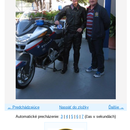
← Predchádzajúce
Naspäť do zložky
Ďalšie →
Automatické precházenie:
3
|
4
|
5
|
6
|
7
(čas v sekundách)