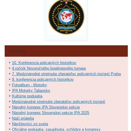
Fotoalbum
10. Konferencia policajných historikov
4.ročník Novoročného bowlingového turnaja
7. Medzinárodné stretnutie zberateľov policajných insígnií Praha
9. konferencia policajných historikov
Fotoalbum - Motorky
IPA Motorky Taliansko
Kultúrne podujatia
Medzinárodné stretnutie zberateľov policajných insígnií
Národný kongres IPA Slovenskej sekcie
Národný kongres Slovenskej sekcie IPA 2025
Naši priatelia
Návštevníci zo sveta
Oficiálne podujatia, zasadnutia, schôdze a kongresy