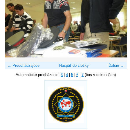
← Predchádzajúce
Naspäť do zložky
Ďalšie →
Automatické precházenie:
3
|
4
|
5
|
6
|
7
(čas v sekundách)