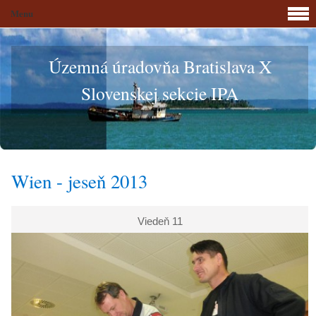
Menu
Územná úradovňa Bratislava X
Slovenskej sekcie IPA
Wien - jeseň 2013
Viedeň 11