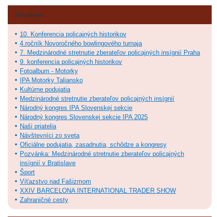
Fotoalbum
10. Konferencia policajných historikov
4.ročník Novoročného bowlingového turnaja
7. Medzinárodné stretnutie zberateľov policajných insígnií Praha
9. konferencia policajných historikov
Fotoalbum - Motorky
IPA Motorky Taliansko
Kultúrne podujatia
Medzinárodné stretnutie zberateľov policajných insígnií
Národný kongres IPA Slovenskej sekcie
Národný kongres Slovenskej sekcie IPA 2025
Naši priatelia
Návštevníci zo sveta
Oficiálne podujatia, zasadnutia, schôdze a kongresy
Pozvánka: Medzinárodné stretnutie zberateľov policajných
insígnií v Bratislave
Šport
Víťazstvo nad Fašizmom
XXIV BARCELONA INTERNATIONAL TRADER SHOW
Zahraničné cesty