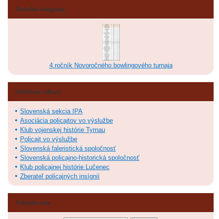
Posledné fotografie
4.ročník Novoročného bowlingového turnaja
Obľúbené odkazy
Slovenská sekcia IPA
Asociácia policajtov vo výslužbe
Klub vojenskej histórie Tyrnau
Policajt vo výslužbe
Slovenská faleristická spoločnosť
Slovenská policajno-historická spoločnosť
Klub policajnej histórie Lučenec
Zberateľ policajných insígnií
Vyhľadávanie