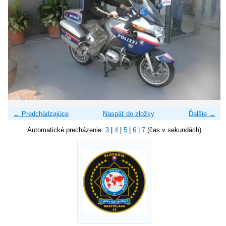
← Predchádzajúce
Naspäť do zložky
Ďalšie →
Automatické precházenie:
3
|
4
|
5
|
6
|
7
(čas v sekundách)