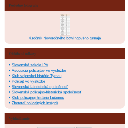
Posledné fotografie
4.ročník Novoročného bowlingového turnaja
Obľúbené odkazy
Slovenská sekcia IPA
Asociácia policajtov vo výslužbe
Klub vojenskej histórie Tyrnau
Policajt vo výslužbe
Slovenská faleristická spoločnosť
Slovenská policajno-historická spoločnosť
Klub policajnej histórie Lučenec
Zberateľ policajných insígnií
Vyhľadávanie