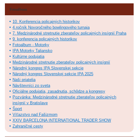
Fotoalbum
10. Konferencia policajných historikov
4.ročník Novoročného bowlingového turnaja
7. Medzinárodné stretnutie zberateľov policajných insígnií Praha
9. konferencia policajných historikov
Fotoalbum - Motorky
IPA Motorky Taliansko
Kultúrne podujatia
Medzinárodné stretnutie zberateľov policajných insígnií
Národný kongres IPA Slovenskej sekcie
Národný kongres Slovenskej sekcie IPA 2025
Naši priatelia
Návštevníci zo sveta
Oficiálne podujatia, zasadnutia, schôdze a kongresy
Pozvánka: Medzinárodné stretnutie zberateľov policajných
insígnií v Bratislave
Šport
Víťazstvo nad Fašizmom
XXIV BARCELONA INTERNATIONAL TRADER SHOW
Zahraničné cesty