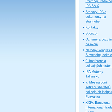
územnej úradovne
IPA BA X
Stanovy IPA a
dokumenty na
stiahnutie
Kontakty
Sponzori
Oznamy a pozván
na akcie
Národný kongres 
Slovenskej sekcie
9. konferencia
policajných histor
IPA Motorky
Taliansko
7. Mezinárodní
setkání sběratelů
policejních insignií
Pozvánka
XXIV. Barcelona
International Trad