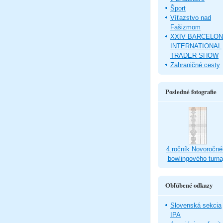
Šport
Víťazstvo nad
Fašizmom
XXIV BARCELO
INTERNATIONAL
TRADER SHOW
Zahraničné cesty
Posledné fotografie
4.ročník Novoročné
bowlingového turna
Obľúbené odkazy
Slovenská sekcia
IPA