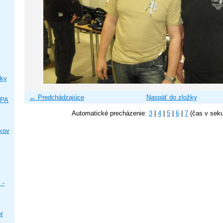
ky
← Predchádzajúce
Naspäť do zložky
IPA
Automatické precházenie:
3
|
4
|
5
|
6
|
7
(čas v sek
ikov
 -
er