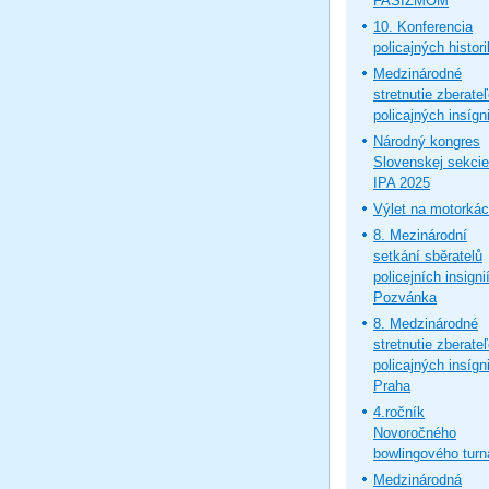
FAŠIZMOM
10. Konferencia
policajných histor
Medzinárodné
stretnutie zberate
policajných insígni
Národný kongres
Slovenskej sekcie
IPA 2025
Výlet na motorká
8. Mezinárodní
setkání sběratelů
policejních insignií
Pozvánka
8. Medzinárodné
stretnutie zberate
policajných insígni
Praha
4.ročník
Novoročného
bowlingového turn
Medzinárodná