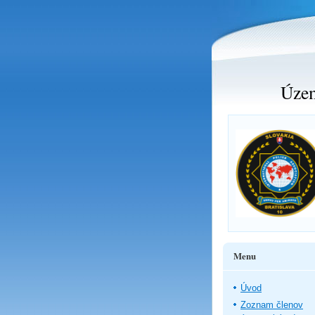
Územ
Menu
Úvod
Zoznam členov