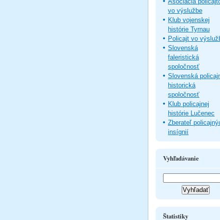
Asociácia policajt
vo výslužbe
Klub vojenskej
histórie Tyrnau
Policajt vo výsluž
Slovenská
faleristická
spoločnosť
Slovenská policaj
historická
spoločnosť
Klub policajnej
histórie Lučenec
Zberateľ policajný
insígnií
Vyhľadávanie
Štatistiky