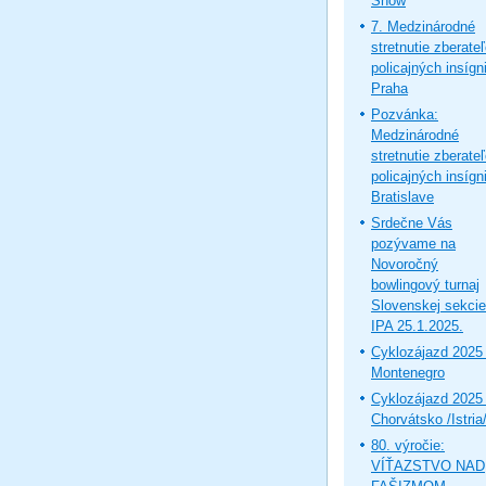
Show
7. Medzinárodné
stretnutie zberate
policajných insígni
Praha
Pozvánka:
Medzinárodné
stretnutie zberate
policajných insígni
Bratislave
Srdečne Vás
pozývame na
Novoročný
bowlingový turnaj
Slovenskej sekcie
IPA 25.1.2025.
Cyklozájazd 2025 
Montenegro
Cyklozájazd 2025 
Chorvátsko /Istria
80. výročie:
VÍŤAZSTVO NAD