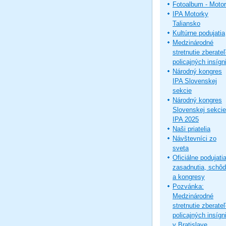
Fotoalbum - Moto
IPA Motorky
Taliansko
Kultúrne podujatia
Medzinárodné
stretnutie zberate
policajných insígni
Národný kongres
IPA Slovenskej
sekcie
Národný kongres
Slovenskej sekcie
IPA 2025
Naši priatelia
Návštevníci zo
sveta
Oficiálne podujatia
zasadnutia, schô
a kongresy
Pozvánka:
Medzinárodné
stretnutie zberate
policajných insígni
v Bratislave