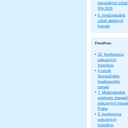
fotografická súťaž
IPA 2026
6. medzinárodná
súťaž detských
kresieb
Fotoalbum
10. Konferencia
policajných
historikov
4.ročník
Novoročného
bowlingového
turnaja
7. Medzinárodné
stretnutie zberate
policajných insígni
Praha
9. konferencia
policajných
historikov