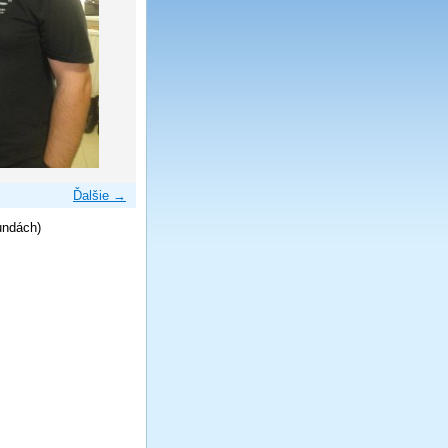
Ďalšie →
undách)