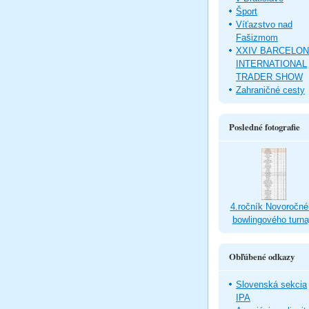
Šport
Víťazstvo nad
Fašizmom
XXIV BARCELO
INTERNATIONAL
TRADER SHOW
Zahraničné cesty
Posledné fotografie
4.ročník Novoročné
bowlingového turna
Obľúbené odkazy
Slovenská sekcia
IPA