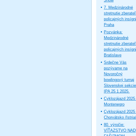
Show
7. Medzinárodné
stretnutie zberate
policajných insígni
Praha
Pozvánka:
Medzinárodné
stretnutie zberate
policajných insígni
Bratislave
Srdečne Vás
pozývame na
Novoročný
bowlingový turnaj
Slovenskej sekcie
IPA 25.1.2025.
Cyklozájazd 2025 
Montenegro
Cyklozájazd 2025 
Chorvátsko /Istria
80. výročie:
VÍŤAZSTVO NAD