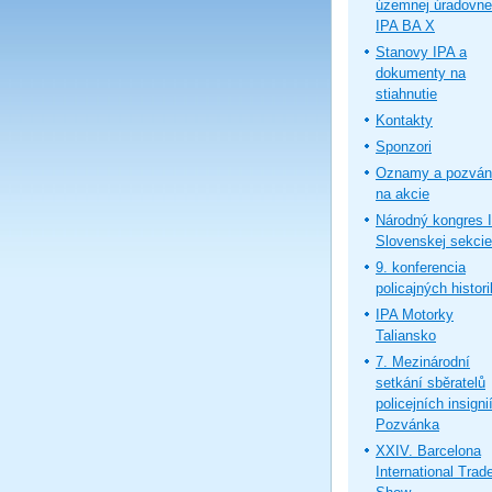
územnej úradovne
IPA BA X
Stanovy IPA a
dokumenty na
stiahnutie
Kontakty
Sponzori
Oznamy a pozván
na akcie
Národný kongres 
Slovenskej sekcie
9. konferencia
policajných histor
IPA Motorky
Taliansko
7. Mezinárodní
setkání sběratelů
policejních insignií
Pozvánka
XXIV. Barcelona
International Trad