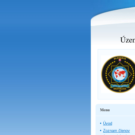
Územ
Menu
Úvod
Zoznam členov