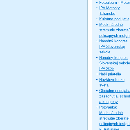
Fotoalbum - Moto
IPA Motorky
Taliansko
Kultúrne podujatia
Medzinárodné
stretnutie zberate
policajných insígni
Národný kongres
IPA Slovenskej
sekcie
Národný kongres
Slovenskej sekcie
IPA 2025
Naši priatelia
Návštevníci zo
sveta
Oficiálne podujatia
zasadnutia, schô
a kongresy
Pozvánka:
Medzinárodné
stretnutie zberate
policajných insígni
v Bratislave