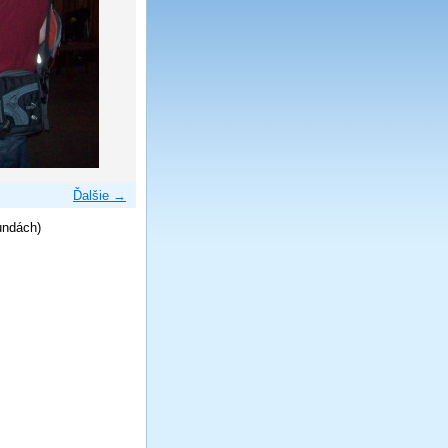
Ďalšie →
undách)