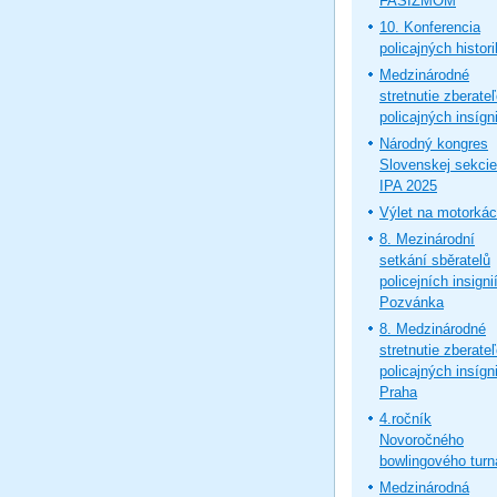
FAŠIZMOM
10. Konferencia
policajných histor
Medzinárodné
stretnutie zberate
policajných insígni
Národný kongres
Slovenskej sekcie
IPA 2025
Výlet na motorká
8. Mezinárodní
setkání sběratelů
policejních insignií
Pozvánka
8. Medzinárodné
stretnutie zberate
policajných insígni
Praha
4.ročník
Novoročného
bowlingového turn
Medzinárodná