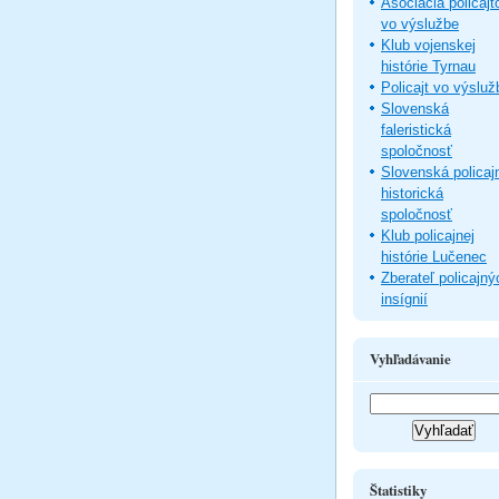
Asociácia policajt
vo výslužbe
Klub vojenskej
histórie Tyrnau
Policajt vo výsluž
Slovenská
faleristická
spoločnosť
Slovenská policaj
historická
spoločnosť
Klub policajnej
histórie Lučenec
Zberateľ policajný
insígnií
Vyhľadávanie
Štatistiky