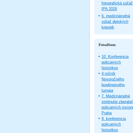
fotografická súťaž
IPA 2026
6. medzinárodná
súťaž detských
kresieb
Fotoalbum
10. Konferencia
policajných
historikov
4.ročník
Novoročného
bowlingového
turnaja
7. Medzinárodné
stretnutie zberate
policajných insígni
Praha
9. konferencia
policajných
historikov