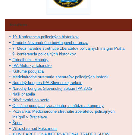
Fotoalbum
10. Konferencia policajných historikov
4.ročník Novoročného bowlingového turnaja
7. Medzinárodné stretnutie zberateľov policajných insígnií Praha
9. konferencia policajných historikov
Fotoalbum - Motorky
IPA Motorky Taliansko
Kultúrne podujatia
Medzinárodné stretnutie zberateľov policajných insígnií
Národný kongres IPA Slovenskej sekcie
Národný kongres Slovenskej sekcie IPA 2025
Naši priatelia
Návštevníci zo sveta
Oficiálne podujatia, zasadnutia, schôdze a kongresy
Pozvánka: Medzinárodné stretnutie zberateľov policajných
insígnií v Bratislave
Šport
Víťazstvo nad Fašizmom
XXIV BARCELONA INTERNATIONAL TRADER SHOW