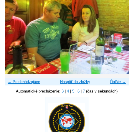
← Predchádzajúce
Naspäť do zložky
Ďalšie →
Automatické precházenie:
3
|
4
|
5
|
6
|
7
(čas v sekundách)