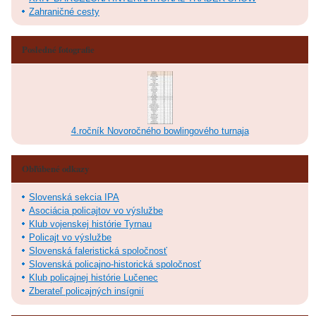
Zahraničné cesty
Posledné fotografie
4.ročník Novoročného bowlingového turnaja
Obľúbené odkazy
Slovenská sekcia IPA
Asociácia policajtov vo výslužbe
Klub vojenskej histórie Tyrnau
Policajt vo výslužbe
Slovenská faleristická spoločnosť
Slovenská policajno-historická spoločnosť
Klub policajnej histórie Lučenec
Zberateľ policajných insígnií