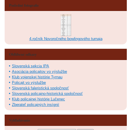
Posledné fotografie
4.ročník Novoročného bowlingového turnaja
Obľúbené odkazy
Slovenská sekcia IPA
Asociácia policajtov vo výslužbe
Klub vojenskej histórie Tyrnau
Policajt vo výslužbe
Slovenská faleristická spoločnosť
Slovenská policajno-historická spoločnosť
Klub policajnej histórie Lučenec
Zberateľ policajných insígnií
Vyhľadávanie