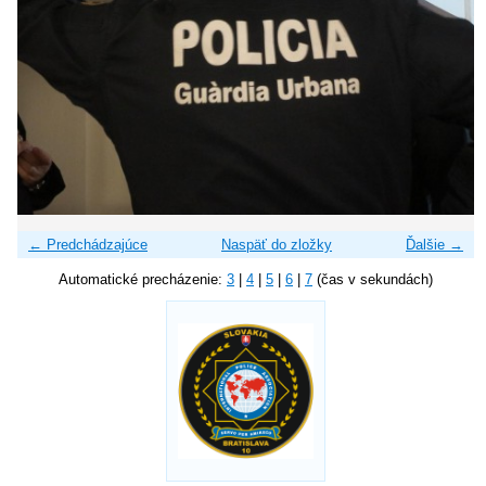
← Predchádzajúce
Naspäť do zložky
Ďalšie →
Automatické precházenie:
3
|
4
|
5
|
6
|
7
(čas v sekundách)