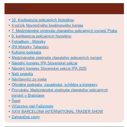
Fotoalbum
10. Konferencia policajných historikov
4.ročník Novoročného bowlingového turnaja
7. Medzinárodné stretnutie zberateľov policajných insígnií Praha
9. konferencia policajných historikov
Fotoalbum - Motorky
IPA Motorky Taliansko
Kultúrne podujatia
Medzinárodné stretnutie zberateľov policajných insígnií
Národný kongres IPA Slovenskej sekcie
Národný kongres Slovenskej sekcie IPA 2025
Naši priatelia
Návštevníci zo sveta
Oficiálne podujatia, zasadnutia, schôdze a kongresy
Pozvánka: Medzinárodné stretnutie zberateľov policajných
insígnií v Bratislave
Šport
Víťazstvo nad Fašizmom
XXIV BARCELONA INTERNATIONAL TRADER SHOW
Zahraničné cesty