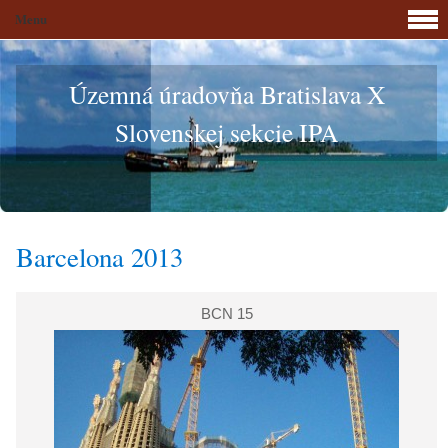
Menu
Územná úradovňa Bratislava X
Slovenskej sekcie IPA
Barcelona 2013
BCN 15