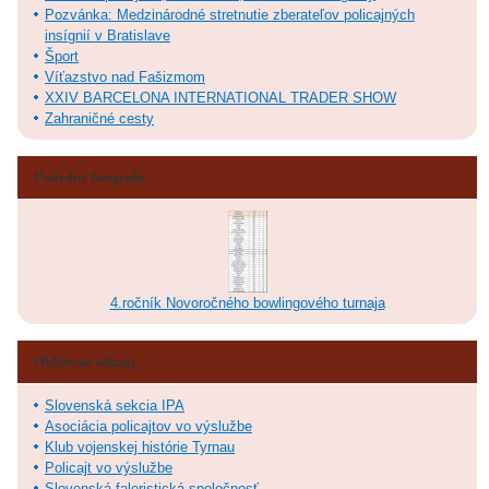
Pozvánka: Medzinárodné stretnutie zberateľov policajných
insígnií v Bratislave
Šport
Víťazstvo nad Fašizmom
XXIV BARCELONA INTERNATIONAL TRADER SHOW
Zahraničné cesty
Posledné fotografie
4.ročník Novoročného bowlingového turnaja
Obľúbené odkazy
Slovenská sekcia IPA
Asociácia policajtov vo výslužbe
Klub vojenskej histórie Tyrnau
Policajt vo výslužbe
Slovenská faleristická spoločnosť