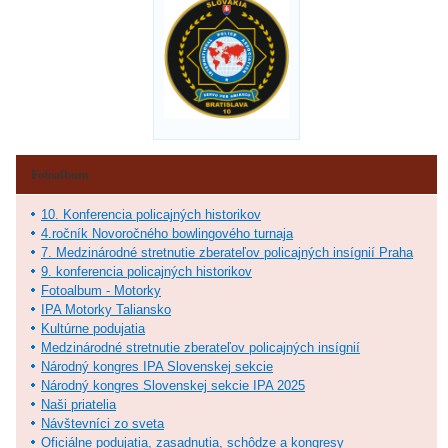
Fotoalbum
10. Konferencia policajných historikov
4.ročník Novoročného bowlingového turnaja
7. Medzinárodné stretnutie zberateľov policajných insígnií Praha
9. konferencia policajných historikov
Fotoalbum - Motorky
IPA Motorky Taliansko
Kultúrne podujatia
Medzinárodné stretnutie zberateľov policajných insígnií
Národný kongres IPA Slovenskej sekcie
Národný kongres Slovenskej sekcie IPA 2025
Naši priatelia
Návštevníci zo sveta
Oficiálne podujatia, zasadnutia, schôdze a kongresy