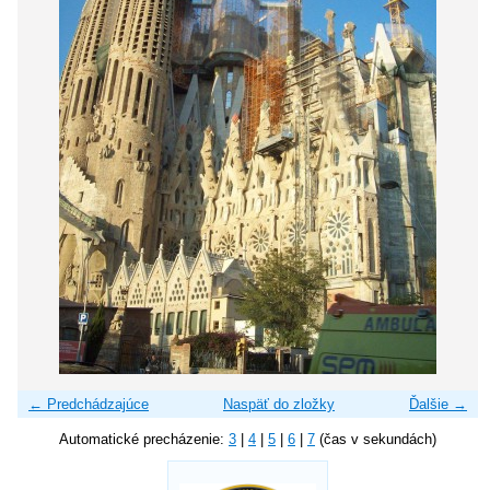
← Predchádzajúce
Naspäť do zložky
Ďalšie →
Automatické precházenie:
3
|
4
|
5
|
6
|
7
(čas v sekundách)