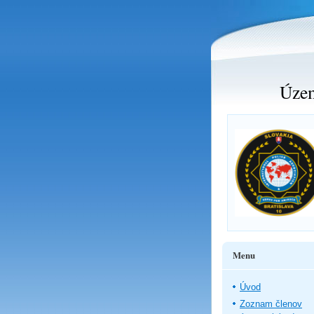
Územ
Menu
Úvod
Zoznam členov