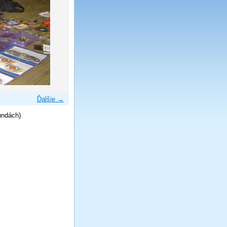
Ďalšie →
undách)