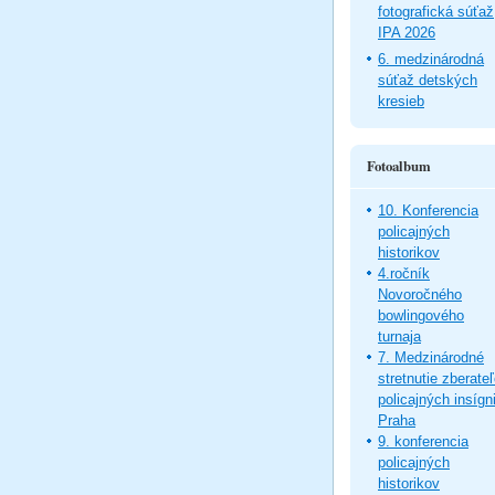
fotografická súťaž
IPA 2026
6. medzinárodná
súťaž detských
kresieb
Fotoalbum
10. Konferencia
policajných
historikov
4.ročník
Novoročného
bowlingového
turnaja
7. Medzinárodné
stretnutie zberate
policajných insígni
Praha
9. konferencia
policajných
historikov