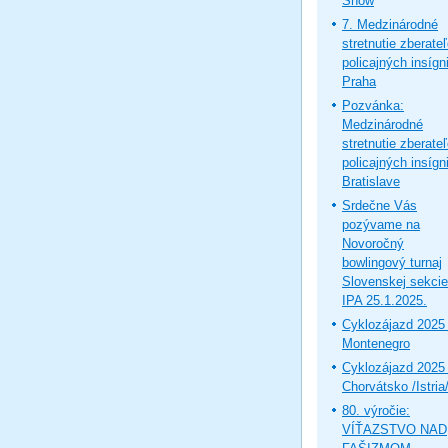
Show
7. Medzinárodné
stretnutie zberate
policajných insígni
Praha
Pozvánka:
Medzinárodné
stretnutie zberate
policajných insígni
Bratislave
Srdečne Vás
pozývame na
Novoročný
bowlingový turnaj
Slovenskej sekcie
IPA 25.1.2025.
Cyklozájazd 2025 
Montenegro
Cyklozájazd 2025 
Chorvátsko /Istria
80. výročie:
VÍŤAZSTVO NAD