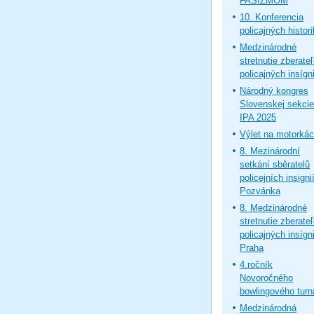
FAŠIZMOM
10. Konferencia
policajných histor
Medzinárodné
stretnutie zberate
policajných insígni
Národný kongres
Slovenskej sekcie
IPA 2025
Výlet na motorká
8. Mezinárodní
setkání sběratelů
policejních insignií
Pozvánka
8. Medzinárodné
stretnutie zberate
policajných insígni
Praha
4.ročník
Novoročného
bowlingového turn
Medzinárodná