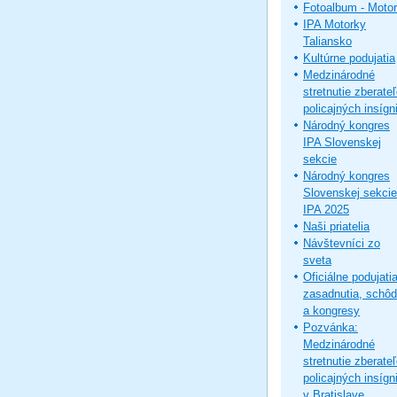
Fotoalbum - Moto
IPA Motorky
Taliansko
Kultúrne podujatia
Medzinárodné
stretnutie zberate
policajných insígni
Národný kongres
IPA Slovenskej
sekcie
Národný kongres
Slovenskej sekcie
IPA 2025
Naši priatelia
Návštevníci zo
sveta
Oficiálne podujatia
zasadnutia, schô
a kongresy
Pozvánka:
Medzinárodné
stretnutie zberate
policajných insígni
v Bratislave