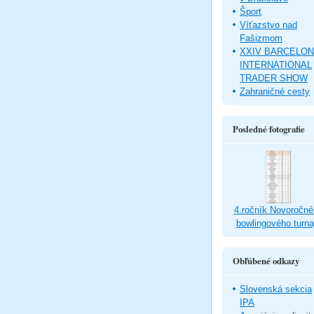
Šport
Víťazstvo nad
Fašizmom
XXIV BARCELO
INTERNATIONAL
TRADER SHOW
Zahraničné cesty
Posledné fotografie
4.ročník Novoročné
bowlingového turna
Obľúbené odkazy
Slovenská sekcia
IPA