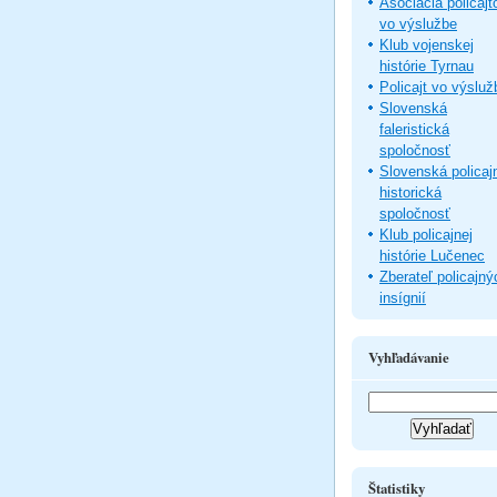
Asociácia policajt
vo výslužbe
Klub vojenskej
histórie Tyrnau
Policajt vo výsluž
Slovenská
faleristická
spoločnosť
Slovenská policaj
historická
spoločnosť
Klub policajnej
histórie Lučenec
Zberateľ policajný
insígnií
Vyhľadávanie
Štatistiky