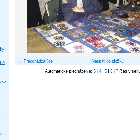
ky
← Predchádzajúce
Naspäť do zložky
IPA
Automatické precházenie:
3
|
4
|
5
|
6
|
7
(čas v sek
ikov
 -
er