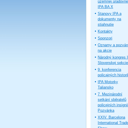
územnej úradovne
IPA BA X
Stanovy IPA a
dokumenty na
stiahnutie
Kontakty
Sponzori
Oznamy a pozván
na akcie
Národný kongres 
Slovenskej sekcie
9. konferencia
policajných histor
IPA Motorky
Taliansko
7. Mezinárodní
setkání sběratelů
policejních insignií
Pozvánka
XXIV. Barcelona
International Trad