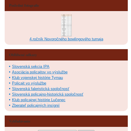
Posledné fotografie
4.ročník Novoročného bowlingového turnaja
Obľúbené odkazy
Slovenská sekcia IPA
Asociácia policajtov vo výslužbe
Klub vojenskej histórie Tyrnau
Policajt vo výslužbe
Slovenská faleristická spoločnosť
Slovenská policajno-historická spoločnosť
Klub policajnej histórie Lučenec
Zberateľ policajných insígnií
Vyhľadávanie