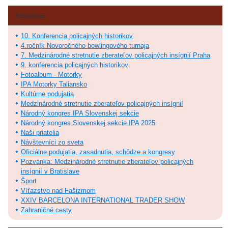
Fotoalbum
10. Konferencia policajných historikov
4.ročník Novoročného bowlingového turnaja
7. Medzinárodné stretnutie zberateľov policajných insígnií Praha
9. konferencia policajných historikov
Fotoalbum - Motorky
IPA Motorky Taliansko
Kultúrne podujatia
Medzinárodné stretnutie zberateľov policajných insígnií
Národný kongres IPA Slovenskej sekcie
Národný kongres Slovenskej sekcie IPA 2025
Naši priatelia
Návštevníci zo sveta
Oficiálne podujatia, zasadnutia, schôdze a kongresy
Pozvánka: Medzinárodné stretnutie zberateľov policajných
insígnií v Bratislave
Šport
Víťazstvo nad Fašizmom
XXIV BARCELONA INTERNATIONAL TRADER SHOW
Zahraničné cesty