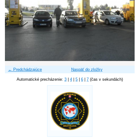
← Predchádzajúce
Naspäť do zložky
Automatické precházenie:
3
|
4
|
5
|
6
|
7
(čas v sekundách)