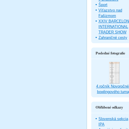
Šport
Víťazstvo nad
Fašizmom
XXIV BARCELO
INTERNATIONAL
TRADER SHOW
Zahraničné cesty
Posledné fotografie
4.ročník Novoročné
bowlingového turna
Obľúbené odkazy
Slovenská sekcia
IPA