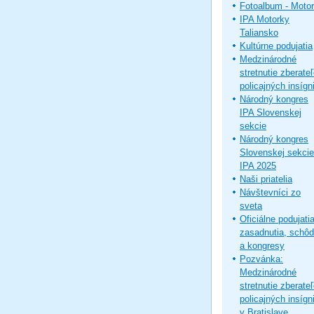
Fotoalbum - Moto
IPA Motorky
Taliansko
Kultúrne podujatia
Medzinárodné
stretnutie zberate
policajných insígni
Národný kongres
IPA Slovenskej
sekcie
Národný kongres
Slovenskej sekcie
IPA 2025
Naši priatelia
Návštevníci zo
sveta
Oficiálne podujatia
zasadnutia, schô
a kongresy
Pozvánka:
Medzinárodné
stretnutie zberate
policajných insígni
v Bratislave