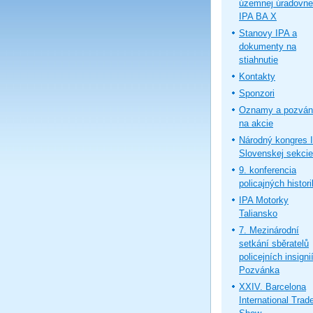
územnej úradovne
IPA BA X
Stanovy IPA a
dokumenty na
stiahnutie
Kontakty
Sponzori
Oznamy a pozván
na akcie
Národný kongres 
Slovenskej sekcie
9. konferencia
policajných histor
IPA Motorky
Taliansko
7. Mezinárodní
setkání sběratelů
policejních insignií
Pozvánka
XXIV. Barcelona
International Trad