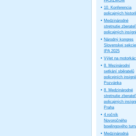
FAŠIZMOM
10. Konferencia
policajných histor
Medzinárodné
stretnutie zberate
policajných insígni
Národný kongres
Slovenskej sekcie
IPA 2025
Výlet na motorká
8. Mezinárodní
setkání sběratelů
policejních insignií
Pozvánka
8. Medzinárodné
stretnutie zberate
policajných insígni
Praha
4.ročník
Novoročného
bowlingového turn
Medzinárodná