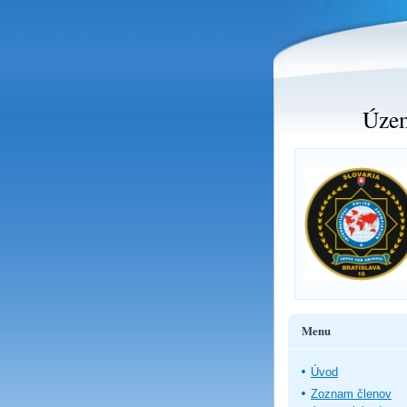
Územ
Menu
Úvod
Zoznam členov