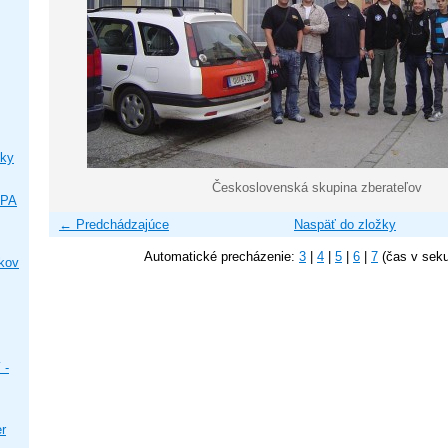
ky
Československá skupina zberateľov
IPA
← Predchádzajúce
Naspäť do zložky
Automatické precházenie:
3
|
4
|
5
|
6
|
7
(čas v sek
ikov
 -
er