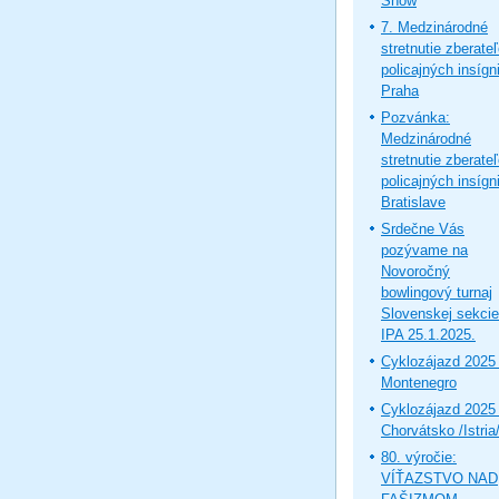
Show
7. Medzinárodné
stretnutie zberate
policajných insígni
Praha
Pozvánka:
Medzinárodné
stretnutie zberate
policajných insígni
Bratislave
Srdečne Vás
pozývame na
Novoročný
bowlingový turnaj
Slovenskej sekcie
IPA 25.1.2025.
Cyklozájazd 2025 
Montenegro
Cyklozájazd 2025 
Chorvátsko /Istria
80. výročie:
VÍŤAZSTVO NAD