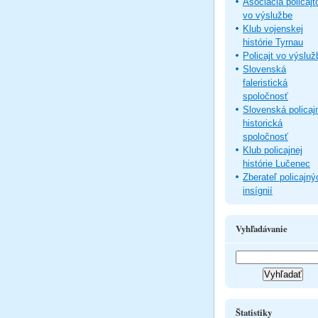
Asociácia policajt
vo výslužbe
Klub vojenskej
histórie Tyrnau
Policajt vo výsluž
Slovenská
faleristická
spoločnosť
Slovenská policaj
historická
spoločnosť
Klub policajnej
histórie Lučenec
Zberateľ policajný
insígnií
Vyhľadávanie
Štatistiky