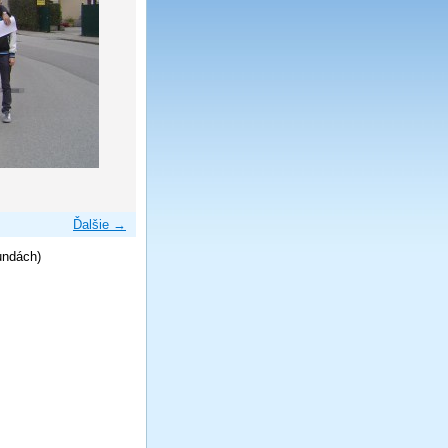
Ďalšie →
undách)