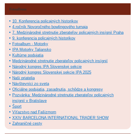
Fotoalbum
10. Konferencia policajných historikov
4.ročník Novoročného bowlingového turnaja
7. Medzinárodné stretnutie zberateľov policajných insígnií Praha
9. konferencia policajných historikov
Fotoalbum - Motorky
IPA Motorky Taliansko
Kultúrne podujatia
Medzinárodné stretnutie zberateľov policajných insígnií
Národný kongres IPA Slovenskej sekcie
Národný kongres Slovenskej sekcie IPA 2025
Naši priatelia
Návštevníci zo sveta
Oficiálne podujatia, zasadnutia, schôdze a kongresy
Pozvánka: Medzinárodné stretnutie zberateľov policajných
insígnií v Bratislave
Šport
Víťazstvo nad Fašizmom
XXIV BARCELONA INTERNATIONAL TRADER SHOW
Zahraničné cesty