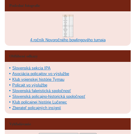
Posledné fotografie
4.ročník Novoročného bowlingového turnaja
Obľúbené odkazy
Slovenská sekcia IPA
Asociácia policajtov vo výslužbe
Klub vojenskej histórie Tyrnau
Policajt vo výslužbe
Slovenská faleristická spoločnosť
Slovenská policajno-historická spoločnosť
Klub policajnej histórie Lučenec
Zberateľ policajných insígnií
Vyhľadávanie