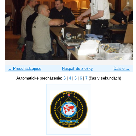
← Predchádzajúce
Naspäť do zložky
Ďalšie →
Automatické precházenie:
3
|
4
|
5
|
6
|
7
(čas v sekundách)