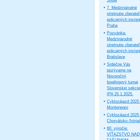
Show
7. Medzinárodné
stretnutie zberate
policajných insígni
Praha
Pozvánka:
Medzinárodné
stretnutie zberate
policajných insígni
Bratislave
Srdečne Vás
pozývame na
Novoročný
bowlingový turnaj
Slovenskej sekcie
IPA 25.1.2025.
Cyklozájazd 2025 
Montenegro
Cyklozájazd 2025 
Chorvátsko /Istria
80. výročie:
VÍŤAZSTVO NAD