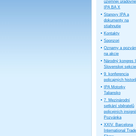
územnej úradovne
IPA BA X
Stanovy IPA a
dokumenty na
stiahnutie
Kontakty
Sponzori
Oznamy a pozván
na akcie
Národný kongres 
Slovenskej sekcie
9. konferencia
policajných histor
IPA Motorky
Taliansko
7. Mezinárodní
setkání sběratelů
policejních insignií
Pozvánka
XXIV. Barcelona
International Trad