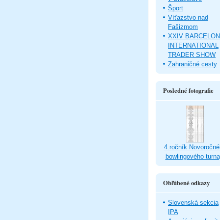
Šport
Víťazstvo nad
Fašizmom
XXIV BARCELO
INTERNATIONAL
TRADER SHOW
Zahraničné cesty
Posledné fotografie
4.ročník Novoročné
bowlingového turna
Obľúbené odkazy
Slovenská sekcia
IPA