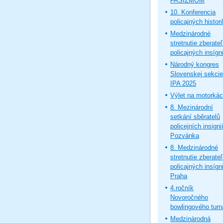
FAŠIZMOM
10. Konferencia
policajných histor
Medzinárodné
stretnutie zberate
policajných insígni
Národný kongres
Slovenskej sekcie
IPA 2025
Výlet na motorká
8. Mezinárodní
setkání sběratelů
policejních insignií
Pozvánka
8. Medzinárodné
stretnutie zberate
policajných insígni
Praha
4.ročník
Novoročného
bowlingového turn
Medzinárodná