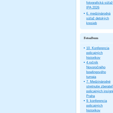
fotografická súťaž
IPA 2026
6. medzinárodná
súťaž detských
kresieb
Fotoalbum
10. Konferencia
policajných
historikov
4.ročník
Novoročného
bowlingového
turnaja
7. Medzinárodné
stretnutie zberate
policajných insígni
Praha
9. konferencia
policajných
historikov