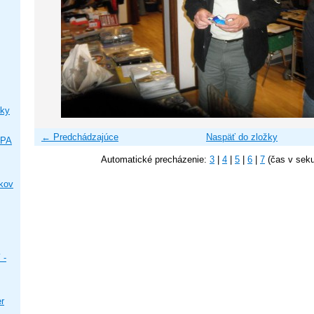
ky
← Predchádzajúce
Naspäť do zložky
IPA
Automatické precházenie:
3
|
4
|
5
|
6
|
7
(čas v sek
ikov
 -
er