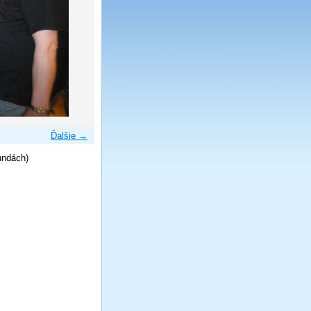
Ďalšie →
undách)