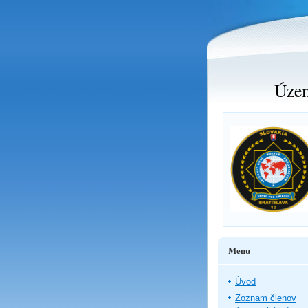
Územ
Menu
Úvod
Zoznam členov