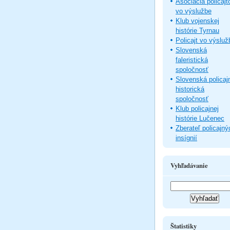
Asociácia policajt
vo výslužbe
Klub vojenskej
histórie Tyrnau
Policajt vo výsluž
Slovenská
faleristická
spoločnosť
Slovenská policaj
historická
spoločnosť
Klub policajnej
histórie Lučenec
Zberateľ policajný
insígnií
Vyhľadávanie
Štatistiky