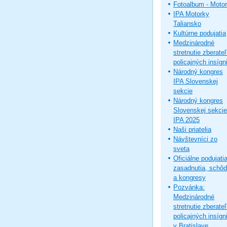
Fotoalbum - Moto
IPA Motorky
Taliansko
Kultúrne podujatia
Medzinárodné
stretnutie zberate
policajných insígni
Národný kongres
IPA Slovenskej
sekcie
Národný kongres
Slovenskej sekcie
IPA 2025
Naši priatelia
Návštevníci zo
sveta
Oficiálne podujatia
zasadnutia, schô
a kongresy
Pozvánka:
Medzinárodné
stretnutie zberate
policajných insígni
v Bratislave