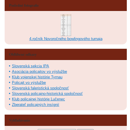
Posledné fotografie
4.ročník Novoročného bowlingového turnaja
Obľúbené odkazy
Slovenská sekcia IPA
Asociácia policajtov vo výslužbe
Klub vojenskej histórie Tyrnau
Policajt vo výslužbe
Slovenská faleristická spoločnosť
Slovenská policajno-historická spoločnosť
Klub policajnej histórie Lučenec
Zberateľ policajných insígnií
Vyhľadávanie