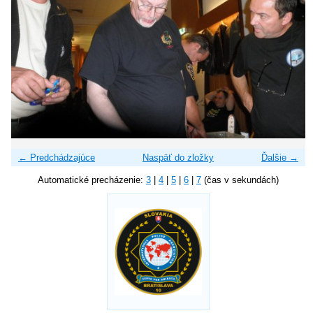
← Predchádzajúce
Naspäť do zložky
Ďalšie →
Automatické precházenie:
3
|
4
|
5
|
6
|
7
(čas v sekundách)