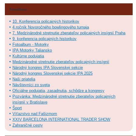
Fotoalbum
10. Konferencia policajných historikov
4.ročník Novoročného bowlingového turnaja
7. Medzinárodné stretnutie zberateľov policajných insígnií Praha
9. konferencia policajných historikov
Fotoalbum - Motorky
IPA Motorky Taliansko
Kultúrne podujatia
Medzinárodné stretnutie zberateľov policajných insígnií
Národný kongres IPA Slovenskej sekcie
Národný kongres Slovenskej sekcie IPA 2025
Naši priatelia
Návštevníci zo sveta
Oficiálne podujatia, zasadnutia, schôdze a kongresy
Pozvánka: Medzinárodné stretnutie zberateľov policajných
insígnií v Bratislave
Šport
Víťazstvo nad Fašizmom
XXIV BARCELONA INTERNATIONAL TRADER SHOW
Zahraničné cesty