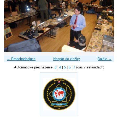
← Predchádzajúce
Naspäť do zložky
Ďalšie →
Automatické precházenie:
3
|
4
|
5
|
6
|
7
(čas v sekundách)