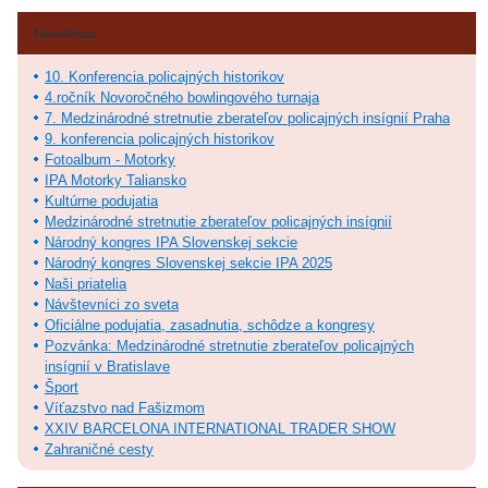
Fotoalbum
10. Konferencia policajných historikov
4.ročník Novoročného bowlingového turnaja
7. Medzinárodné stretnutie zberateľov policajných insígnií Praha
9. konferencia policajných historikov
Fotoalbum - Motorky
IPA Motorky Taliansko
Kultúrne podujatia
Medzinárodné stretnutie zberateľov policajných insígnií
Národný kongres IPA Slovenskej sekcie
Národný kongres Slovenskej sekcie IPA 2025
Naši priatelia
Návštevníci zo sveta
Oficiálne podujatia, zasadnutia, schôdze a kongresy
Pozvánka: Medzinárodné stretnutie zberateľov policajných
insígnií v Bratislave
Šport
Víťazstvo nad Fašizmom
XXIV BARCELONA INTERNATIONAL TRADER SHOW
Zahraničné cesty