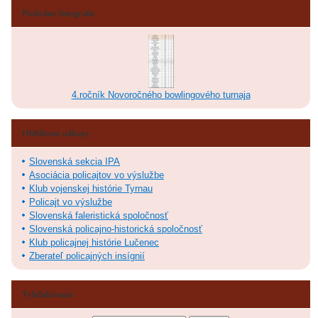
Posledné fotografie
4.ročník Novoročného bowlingového turnaja
Obľúbené odkazy
Slovenská sekcia IPA
Asociácia policajtov vo výslužbe
Klub vojenskej histórie Tyrnau
Policajt vo výslužbe
Slovenská faleristická spoločnosť
Slovenská policajno-historická spoločnosť
Klub policajnej histórie Lučenec
Zberateľ policajných insígnií
Vyhľadávanie