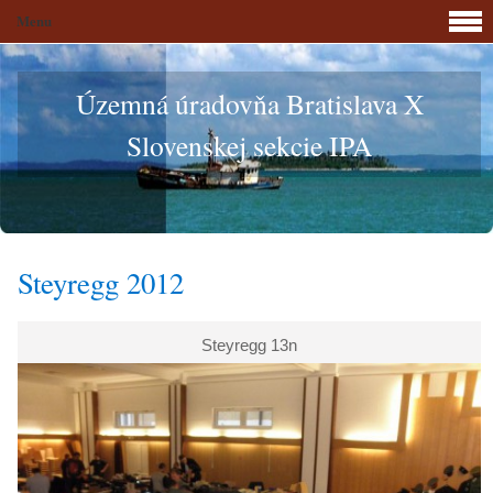
Menu
Územná úradovňa Bratislava X
Slovenskej sekcie IPA
Steyregg 2012
Steyregg 13n