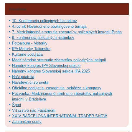
Fotoalbum
10. Konferencia policajných historikov
4.ročník Novoročného bowlingového turnaja
7. Medzinárodné stretnutie zberateľov policajných insígnií Praha
9. konferencia policajných historikov
Fotoalbum - Motorky
IPA Motorky Taliansko
Kultúrne podujatia
Medzinárodné stretnutie zberateľov policajných insígnií
Národný kongres IPA Slovenskej sekcie
Národný kongres Slovenskej sekcie IPA 2025
Naši priatelia
Návštevníci zo sveta
Oficiálne podujatia, zasadnutia, schôdze a kongresy
Pozvánka: Medzinárodné stretnutie zberateľov policajných
insígnií v Bratislave
Šport
Víťazstvo nad Fašizmom
XXIV BARCELONA INTERNATIONAL TRADER SHOW
Zahraničné cesty