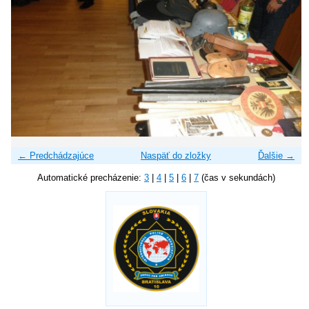
← Predchádzajúce
Naspäť do zložky
Ďalšie →
Automatické precházenie:
3
|
4
|
5
|
6
|
7
(čas v sekundách)