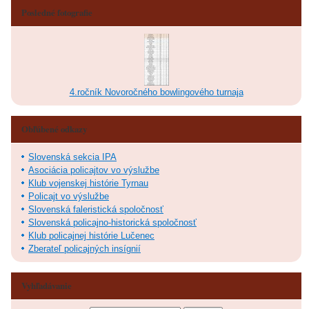
Posledné fotografie
4.ročník Novoročného bowlingového turnaja
Obľúbené odkazy
Slovenská sekcia IPA
Asociácia policajtov vo výslužbe
Klub vojenskej histórie Tyrnau
Policajt vo výslužbe
Slovenská faleristická spoločnosť
Slovenská policajno-historická spoločnosť
Klub policajnej histórie Lučenec
Zberateľ policajných insígnií
Vyhľadávanie