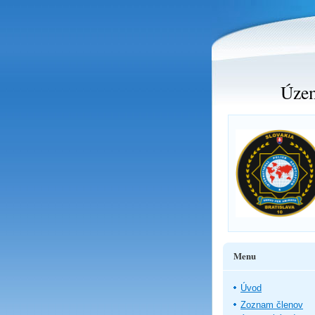
Územ
Menu
Úvod
Zoznam členov