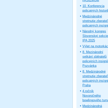
FAŠIZMOM
10. Konferencia
policajných histor
Medzinárodné
stretnutie zberate
policajných insígni
Národný kongres
Slovenskej sekcie
IPA 2025
Výlet na motorká
8. Mezinárodní
setkání sběratelů
policejních insignií
Pozvánka
8. Medzinárodné
stretnutie zberate
policajných insígni
Praha
4.ročník
Novoročného
bowlingového turn
Medzinárodná