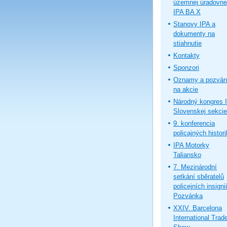
územnej úradovne
IPA BA X
Stanovy IPA a
dokumenty na
stiahnutie
Kontakty
Sponzori
Oznamy a pozván
na akcie
Národný kongres 
Slovenskej sekcie
9. konferencia
policajných histor
IPA Motorky
Taliansko
7. Mezinárodní
setkání sběratelů
policejních insignií
Pozvánka
XXIV. Barcelona
International Trad