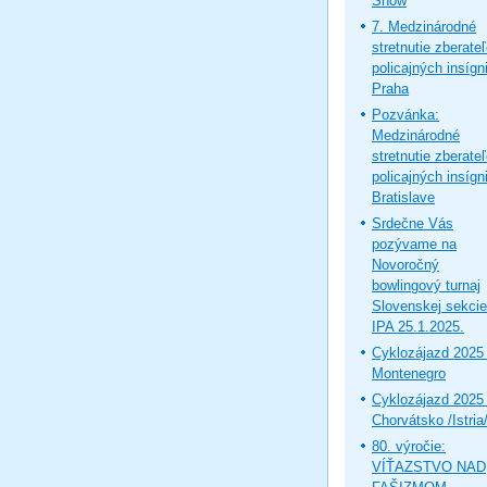
Show
7. Medzinárodné
stretnutie zberate
policajných insígni
Praha
Pozvánka:
Medzinárodné
stretnutie zberate
policajných insígni
Bratislave
Srdečne Vás
pozývame na
Novoročný
bowlingový turnaj
Slovenskej sekcie
IPA 25.1.2025.
Cyklozájazd 2025 
Montenegro
Cyklozájazd 2025 
Chorvátsko /Istria
80. výročie:
VÍŤAZSTVO NAD