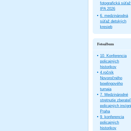
fotografická súťaž
IPA 2026
6. medzinárodná
súťaž detských
kresieb
Fotoalbum
10. Konferencia
policajných
historikov
4.ročník
Novoročného
bowlingového
turnaja
7. Medzinárodné
stretnutie zberate
policajných insígni
Praha
9. konferencia
policajných
historikov