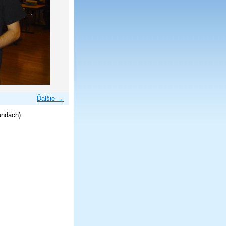
Ďalšie →
undách)