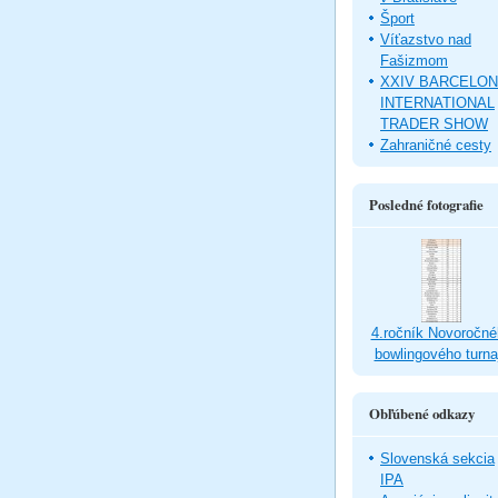
Šport
Víťazstvo nad
Fašizmom
XXIV BARCELO
INTERNATIONAL
TRADER SHOW
Zahraničné cesty
Posledné fotografie
4.ročník Novoročné
bowlingového turna
Obľúbené odkazy
Slovenská sekcia
IPA