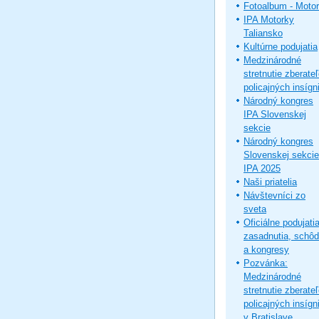
Fotoalbum - Moto
IPA Motorky
Taliansko
Kultúrne podujatia
Medzinárodné
stretnutie zberate
policajných insígni
Národný kongres
IPA Slovenskej
sekcie
Národný kongres
Slovenskej sekcie
IPA 2025
Naši priatelia
Návštevníci zo
sveta
Oficiálne podujatia
zasadnutia, schô
a kongresy
Pozvánka:
Medzinárodné
stretnutie zberate
policajných insígni
v Bratislave