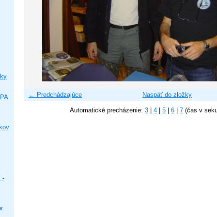
ky
← Predchádzajúce
Naspäť do zložky
IPA
Automatické precházenie:
3
|
4
|
5
|
6
|
7
(čas v sek
ikov
 -
er