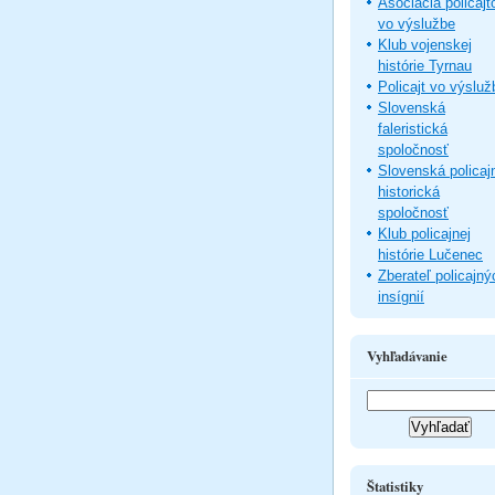
Asociácia policajt
vo výslužbe
Klub vojenskej
histórie Tyrnau
Policajt vo výsluž
Slovenská
faleristická
spoločnosť
Slovenská policaj
historická
spoločnosť
Klub policajnej
histórie Lučenec
Zberateľ policajný
insígnií
Vyhľadávanie
Štatistiky