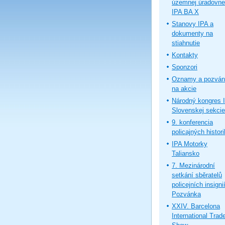
územnej úradovne
IPA BA X
Stanovy IPA a
dokumenty na
stiahnutie
Kontakty
Sponzori
Oznamy a pozván
na akcie
Národný kongres 
Slovenskej sekcie
9. konferencia
policajných histor
IPA Motorky
Taliansko
7. Mezinárodní
setkání sběratelů
policejních insignií
Pozvánka
XXIV. Barcelona
International Trad