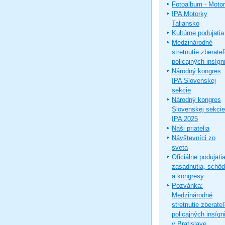
Fotoalbum - Moto
IPA Motorky
Taliansko
Kultúrne podujatia
Medzinárodné
stretnutie zberate
policajných insígni
Národný kongres
IPA Slovenskej
sekcie
Národný kongres
Slovenskej sekcie
IPA 2025
Naši priatelia
Návštevníci zo
sveta
Oficiálne podujatia
zasadnutia, schô
a kongresy
Pozvánka:
Medzinárodné
stretnutie zberate
policajných insígni
v Bratislave