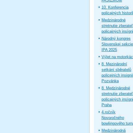
FAŠIZMOM
10. Konferencia
policajných histor
Medzinárodné
stretnutie zberate
policajných insígni
Národný kongres
Slovenskej sekcie
IPA 2025
Výlet na motorká
8. Mezinárodní
setkání sběratelů
policejních insignií
Pozvánka
8. Medzinárodné
stretnutie zberate
policajných insígni
Praha
4.ročník
Novoročného
bowlingového turn
Medzinárodná