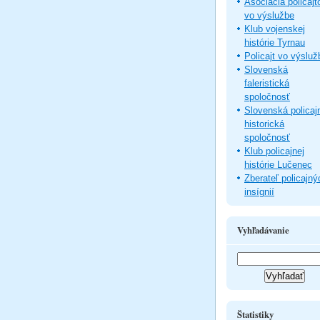
Asociácia policajt
vo výslužbe
Klub vojenskej
histórie Tyrnau
Policajt vo výsluž
Slovenská
faleristická
spoločnosť
Slovenská policaj
historická
spoločnosť
Klub policajnej
histórie Lučenec
Zberateľ policajný
insígnií
Vyhľadávanie
Štatistiky