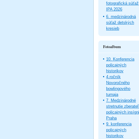
fotografická súťaž
IPA 2026
6. medzinárodná
súťaž detských
kresieb
Fotoalbum
10. Konferencia
policajných
historikov
4.ročník
Novoročného
bowlingového
turnaja
7. Medzinárodné
stretnutie zberate
policajných insígni
Praha
9. konferencia
policajných
historikov