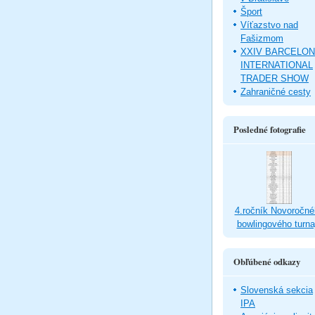
Šport
Víťazstvo nad
Fašizmom
XXIV BARCELO
INTERNATIONAL
TRADER SHOW
Zahraničné cesty
Posledné fotografie
4.ročník Novoročné
bowlingového turna
Obľúbené odkazy
Slovenská sekcia
IPA