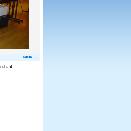
Ďalšie →
undách)