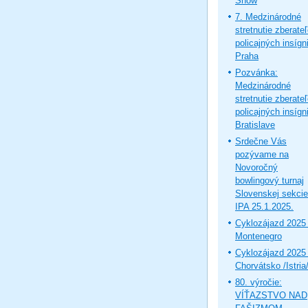
Show
7. Medzinárodné
stretnutie zberate
policajných insígni
Praha
Pozvánka:
Medzinárodné
stretnutie zberate
policajných insígni
Bratislave
Srdečne Vás
pozývame na
Novoročný
bowlingový turnaj
Slovenskej sekcie
IPA 25.1.2025.
Cyklozájazd 2025 
Montenegro
Cyklozájazd 2025 
Chorvátsko /Istria
80. výročie:
VÍŤAZSTVO NAD