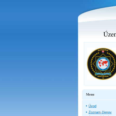
Územ
Menu
Úvod
Zoznam členov