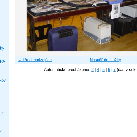
ky
← Predchádzajúce
Naspäť do zložky
IPA
Automatické precházenie:
3
|
4
|
5
|
6
|
7
(čas v sek
ikov
 -
er