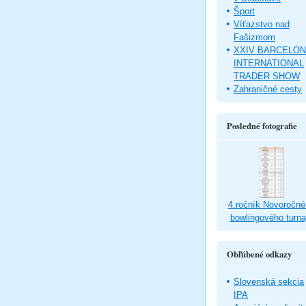
Šport
Víťazstvo nad
Fašizmom
XXIV BARCELO
INTERNATIONAL
TRADER SHOW
Zahraničné cesty
Posledné fotografie
4.ročník Novoročné
bowlingového turna
Obľúbené odkazy
Slovenská sekcia
IPA