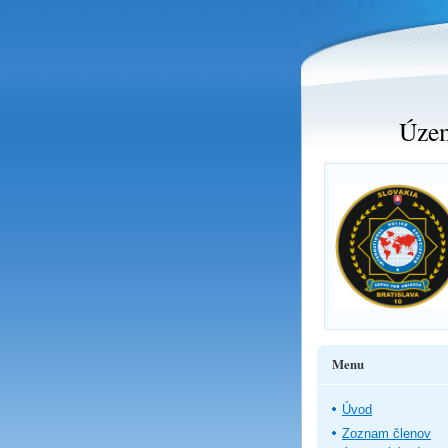
Územ
Menu
Úvod
Zoznam členov