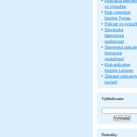
Asociácia policajt
vo výslužbe
Klub vojenskej
histórie Tyrnau
Policajt vo výsluž
Slovenská
faleristická
spoločnosť
Slovenská policaj
historická
spoločnosť
Klub policajnej
histórie Lučenec
Zberateľ policajný
insígnií
Vyhľadávanie
Štatistiky