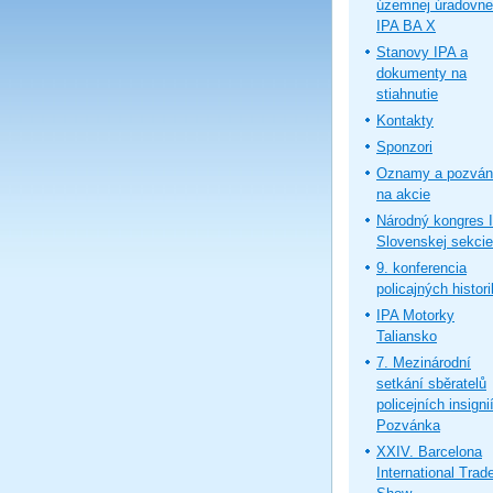
územnej úradovne
IPA BA X
Stanovy IPA a
dokumenty na
stiahnutie
Kontakty
Sponzori
Oznamy a pozván
na akcie
Národný kongres 
Slovenskej sekcie
9. konferencia
policajných histor
IPA Motorky
Taliansko
7. Mezinárodní
setkání sběratelů
policejních insignií
Pozvánka
XXIV. Barcelona
International Trad