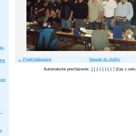
ky
← Predchádzajúce
Naspäť do zložky
IPA
Automatické precházenie:
3
|
4
|
5
|
6
|
7
(čas v sek
ikov
 -
er