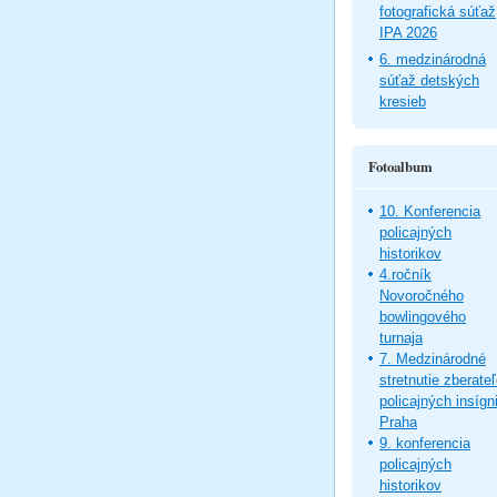
fotografická súťaž
IPA 2026
6. medzinárodná
súťaž detských
kresieb
Fotoalbum
10. Konferencia
policajných
historikov
4.ročník
Novoročného
bowlingového
turnaja
7. Medzinárodné
stretnutie zberate
policajných insígni
Praha
9. konferencia
policajných
historikov