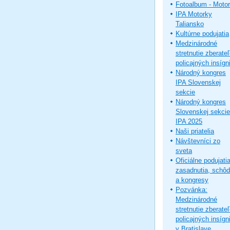
Fotoalbum - Moto
IPA Motorky
Taliansko
Kultúrne podujatia
Medzinárodné
stretnutie zberate
policajných insígni
Národný kongres
IPA Slovenskej
sekcie
Národný kongres
Slovenskej sekcie
IPA 2025
Naši priatelia
Návštevníci zo
sveta
Oficiálne podujatia
zasadnutia, schô
a kongresy
Pozvánka:
Medzinárodné
stretnutie zberate
policajných insígni
v Bratislave