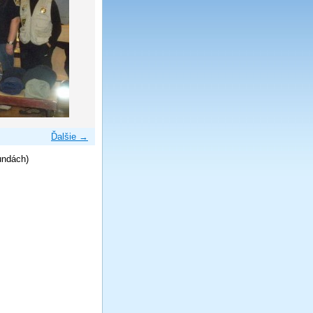
Ďalšie →
undách)