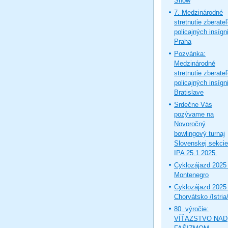
Show
7. Medzinárodné
stretnutie zberate
policajných insígni
Praha
Pozvánka:
Medzinárodné
stretnutie zberate
policajných insígni
Bratislave
Srdečne Vás
pozývame na
Novoročný
bowlingový turnaj
Slovenskej sekcie
IPA 25.1.2025.
Cyklozájazd 2025 
Montenegro
Cyklozájazd 2025 
Chorvátsko /Istria
80. výročie:
VÍŤAZSTVO NAD