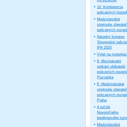
FAŠIZMOM
10. Konferencia
policajných histor
Medzinárodné
stretnutie zberate
policajných insígni
Národný kongres
Slovenskej sekcie
IPA 2025
Výlet na motorká
8. Mezinárodní
setkání sběratelů
policejních insignií
Pozvánka
8. Medzinárodné
stretnutie zberate
policajných insígni
Praha
4.ročník
Novoročného
bowlingového turn
Medzinárodná