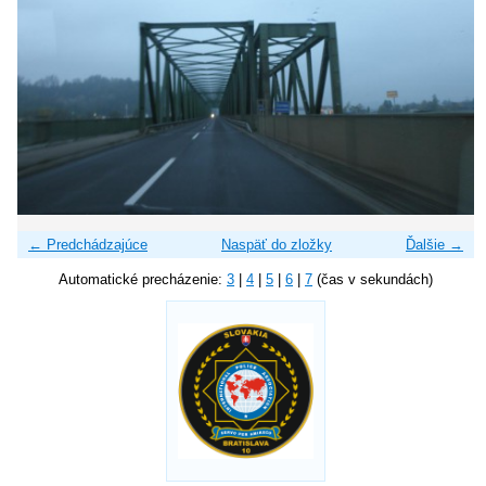
← Predchádzajúce
Naspäť do zložky
Ďalšie →
Automatické precházenie:
3
|
4
|
5
|
6
|
7
(čas v sekundách)