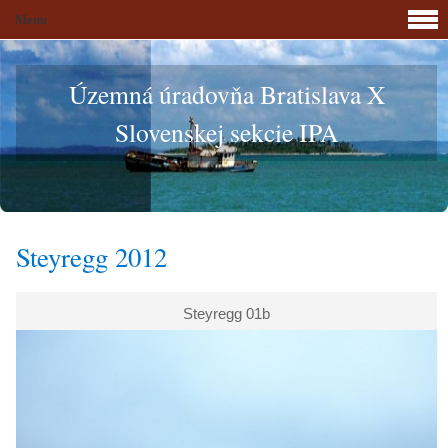
Menu
Územná úradovňa Bratislava X
Slovenskej sekcie IPA
Steyregg 2012
Steyregg 01b