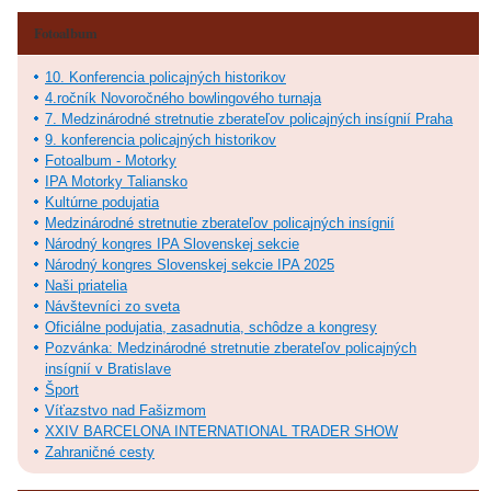
Fotoalbum
10. Konferencia policajných historikov
4.ročník Novoročného bowlingového turnaja
7. Medzinárodné stretnutie zberateľov policajných insígnií Praha
9. konferencia policajných historikov
Fotoalbum - Motorky
IPA Motorky Taliansko
Kultúrne podujatia
Medzinárodné stretnutie zberateľov policajných insígnií
Národný kongres IPA Slovenskej sekcie
Národný kongres Slovenskej sekcie IPA 2025
Naši priatelia
Návštevníci zo sveta
Oficiálne podujatia, zasadnutia, schôdze a kongresy
Pozvánka: Medzinárodné stretnutie zberateľov policajných
insígnií v Bratislave
Šport
Víťazstvo nad Fašizmom
XXIV BARCELONA INTERNATIONAL TRADER SHOW
Zahraničné cesty