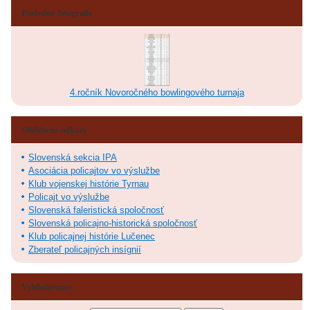
Posledné fotografie
4.ročník Novoročného bowlingového turnaja
Obľúbené odkazy
Slovenská sekcia IPA
Asociácia policajtov vo výslužbe
Klub vojenskej histórie Tyrnau
Policajt vo výslužbe
Slovenská faleristická spoločnosť
Slovenská policajno-historická spoločnosť
Klub policajnej histórie Lučenec
Zberateľ policajných insígnií
Vyhľadávanie