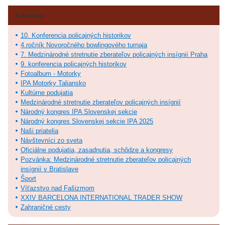
Fotoalbum
10. Konferencia policajných historikov
4.ročník Novoročného bowlingového turnaja
7. Medzinárodné stretnutie zberateľov policajných insígnií Praha
9. konferencia policajných historikov
Fotoalbum - Motorky
IPA Motorky Taliansko
Kultúrne podujatia
Medzinárodné stretnutie zberateľov policajných insígnií
Národný kongres IPA Slovenskej sekcie
Národný kongres Slovenskej sekcie IPA 2025
Naši priatelia
Návštevníci zo sveta
Oficiálne podujatia, zasadnutia, schôdze a kongresy
Pozvánka: Medzinárodné stretnutie zberateľov policajných
insígnií v Bratislave
Šport
Víťazstvo nad Fašizmom
XXIV BARCELONA INTERNATIONAL TRADER SHOW
Zahraničné cesty