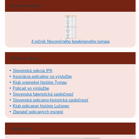
Posledné fotografie
4.ročník Novoročného bowlingového turnaja
Obľúbené odkazy
Slovenská sekcia IPA
Asociácia policajtov vo výslužbe
Klub vojenskej histórie Tyrnau
Policajt vo výslužbe
Slovenská faleristická spoločnosť
Slovenská policajno-historická spoločnosť
Klub policajnej histórie Lučenec
Zberateľ policajných insígnií
Vyhľadávanie