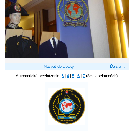
Naspäť do zložky
Ďalšie →
Automatické precházenie:
3
|
4
|
5
|
6
|
7
(čas v sekundách)