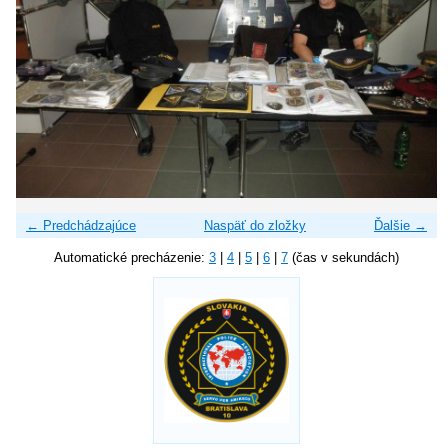
← Predchádzajúce
Naspäť do zložky
Ďalšie →
Automatické precházenie:
3
|
4
|
5
|
6
|
7
(čas v sekundách)