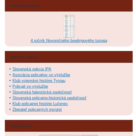
Posledné fotografie
4.ročník Novoročného bowlingového turnaja
Obľúbené odkazy
Slovenská sekcia IPA
Asociácia policajtov vo výslužbe
Klub vojenskej histórie Tyrnau
Policajt vo výslužbe
Slovenská faleristická spoločnosť
Slovenská policajno-historická spoločnosť
Klub policajnej histórie Lučenec
Zberateľ policajných insígnií
Vyhľadávanie