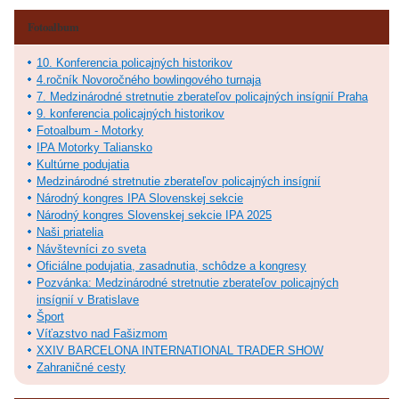
Fotoalbum
10. Konferencia policajných historikov
4.ročník Novoročného bowlingového turnaja
7. Medzinárodné stretnutie zberateľov policajných insígnií Praha
9. konferencia policajných historikov
Fotoalbum - Motorky
IPA Motorky Taliansko
Kultúrne podujatia
Medzinárodné stretnutie zberateľov policajných insígnií
Národný kongres IPA Slovenskej sekcie
Národný kongres Slovenskej sekcie IPA 2025
Naši priatelia
Návštevníci zo sveta
Oficiálne podujatia, zasadnutia, schôdze a kongresy
Pozvánka: Medzinárodné stretnutie zberateľov policajných
insígnií v Bratislave
Šport
Víťazstvo nad Fašizmom
XXIV BARCELONA INTERNATIONAL TRADER SHOW
Zahraničné cesty