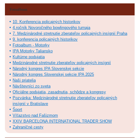
Fotoalbum
10. Konferencia policajných historikov
4.ročník Novoročného bowlingového turnaja
7. Medzinárodné stretnutie zberateľov policajných insígnií Praha
9. konferencia policajných historikov
Fotoalbum - Motorky
IPA Motorky Taliansko
Kultúrne podujatia
Medzinárodné stretnutie zberateľov policajných insígnií
Národný kongres IPA Slovenskej sekcie
Národný kongres Slovenskej sekcie IPA 2025
Naši priatelia
Návštevníci zo sveta
Oficiálne podujatia, zasadnutia, schôdze a kongresy
Pozvánka: Medzinárodné stretnutie zberateľov policajných
insígnií v Bratislave
Šport
Víťazstvo nad Fašizmom
XXIV BARCELONA INTERNATIONAL TRADER SHOW
Zahraničné cesty