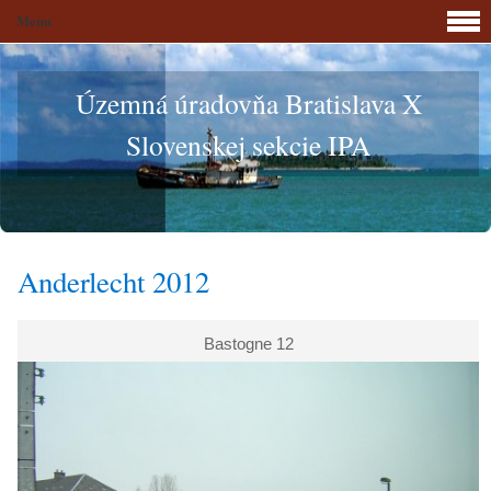
Menu
Územná úradovňa Bratislava X
Slovenskej sekcie IPA
Anderlecht 2012
Bastogne 12