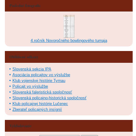
Posledné fotografie
4.ročník Novoročného bowlingového turnaja
Obľúbené odkazy
Slovenská sekcia IPA
Asociácia policajtov vo výslužbe
Klub vojenskej histórie Tyrnau
Policajt vo výslužbe
Slovenská faleristická spoločnosť
Slovenská policajno-historická spoločnosť
Klub policajnej histórie Lučenec
Zberateľ policajných insígnií
Vyhľadávanie