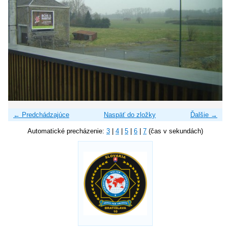
← Predchádzajúce
Naspäť do zložky
Ďalšie →
Automatické precházenie:
3
|
4
|
5
|
6
|
7
(čas v sekundách)