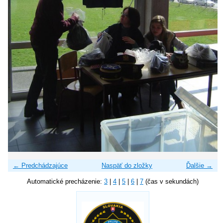
← Predchádzajúce
Naspäť do zložky
Ďalšie →
Automatické precházenie:
3
|
4
|
5
|
6
|
7
(čas v sekundách)