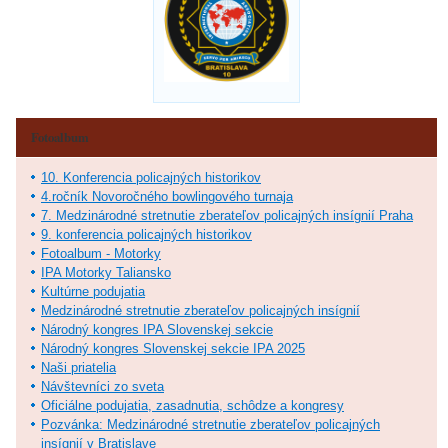
Fotoalbum
10. Konferencia policajných historikov
4.ročník Novoročného bowlingového turnaja
7. Medzinárodné stretnutie zberateľov policajných insígnií Praha
9. konferencia policajných historikov
Fotoalbum - Motorky
IPA Motorky Taliansko
Kultúrne podujatia
Medzinárodné stretnutie zberateľov policajných insígnií
Národný kongres IPA Slovenskej sekcie
Národný kongres Slovenskej sekcie IPA 2025
Naši priatelia
Návštevníci zo sveta
Oficiálne podujatia, zasadnutia, schôdze a kongresy
Pozvánka: Medzinárodné stretnutie zberateľov policajných
insígnií v Bratislave