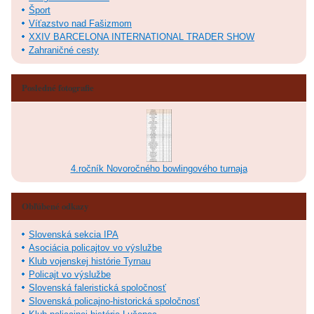
Šport
Víťazstvo nad Fašizmom
XXIV BARCELONA INTERNATIONAL TRADER SHOW
Zahraničné cesty
Posledné fotografie
4.ročník Novoročného bowlingového turnaja
Obľúbené odkazy
Slovenská sekcia IPA
Asociácia policajtov vo výslužbe
Klub vojenskej histórie Tyrnau
Policajt vo výslužbe
Slovenská faleristická spoločnosť
Slovenská policajno-historická spoločnosť